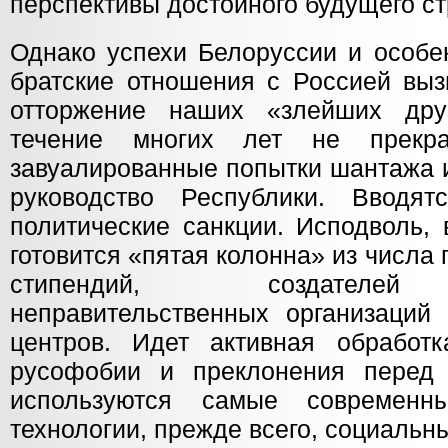
перспективы достойного будущего с
Однако успехи Белоруссии и особе
братские отношения с Россией вы
отторжение наших «злейших др
течение многих лет не прекр
завуалированные попытки шантажа и
руководство Республики. Вводят
политические санкции. Исподволь, 
готовится «пятая колонна» из числа 
стипендий, создателей 
неправительственных организаций 
центров. Идет активная обработ
русофобии и преклонения перед 
используются самые современн
технологии, прежде всего, социальн