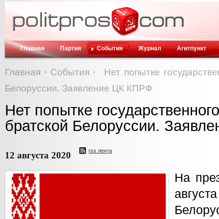
Главная
Партия
События
Журнал
Агитпункт
Главная
События
Нет попытке государстве
Белоруссии. Заявление ЦК КПРФ
Нет попытке государственного
братской Белоруссии. Заявл
rss лента
12 августа 2020
На пре
авгу
Белор