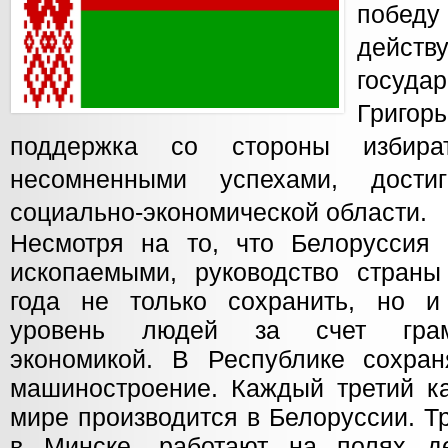
поб
дейс
госуд
Григор
поддержка со стороны избират
несомненными успехами, дости
социально-экономической области.
Несмотря на то, что Белоруссия
ископаемыми, руководство стран
года не только сохранить, но и
уровень людей за счет грамо
экономикой. В Республике сохран
машиностроение. Каждый третий к
мире производится в Белоруссии. Т
в Минске, работают на полях де