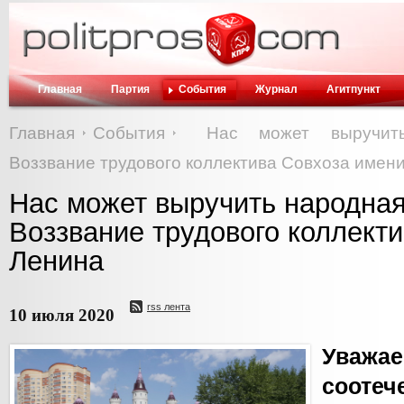
Главная
Партия
События
Журнал
Агитпункт
Главная
События
Нас может выручить
Воззвание трудового коллектива Совхоза имен
Нас может выручить народная
Воззвание трудового коллект
Ленина
rss лента
10 июля 2020
Уважа
соотеч