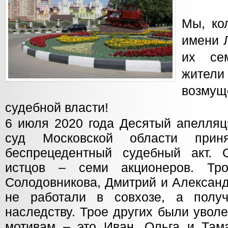
Мы, ко
имени Л
их се
жител
возму
судебной власти!
6 июля 2020 года Десятый апелля
суд Московской области приня
беспрецедентный судебный акт. 
истцов – семи акционеров. Т
Солодовникова, Дмитрий и Алексан
не работали в совхозе, а полу
наследству. Трое других были увол
мотивам – это Иван, Ольга и Та