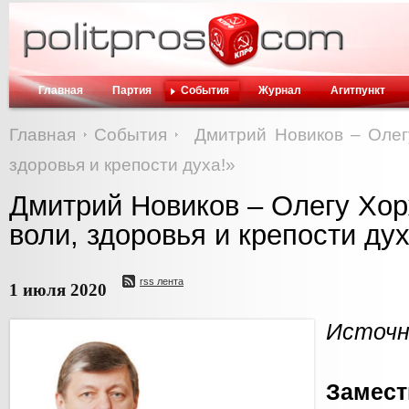
Главная
Партия
События
Журнал
Агитпункт
Главная
События
Дмитрий Новиков – Олег
здоровья и крепости духа!»
Дмитрий Новиков – Олегу Хо
воли, здоровья и крепости дух
rss лента
1 июля 2020
Источн
Замест