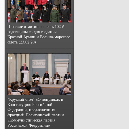
Шествие и митинг в честь 102-й
годовщины со дня создания
Красной Армии и Военно-морского
флота (23.02.20)
"Круглый стол" «О поправках в
Конституцию Российской
Федерации, предложенных
фракцией Политической партии
«Коммунистическая партия
Российской Федерации»