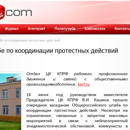
Журнал
Агитпункт
Политучеба
Библиотека
Контакт
е по координации протестных действий
 по координации протестных действий
Отдел ЦК КПРФ рабочего, профсоюзного
движения и связей с общественными
организациями
Источник:
kprf.ru
16 июня под руководством заместителя
Председателя ЦК КПРФ В.И. Кашина прошло
очередное заседание Общероссийского штаба по
координации протестных действий. Несмотря на
ограничения, связанные с запретом массовых
мероприятий в связи с неблагоприятной
эпидемиологической обстановкой, коммунисты в