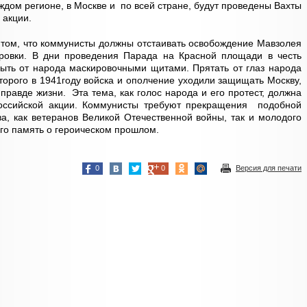
ждом регионе, в Москве и по всей стране, будут проведены Вахты
 акции.
 том, что коммунисты должны отстаивать освобождение Мавзолея
ировки. В дни проведения Парада на Красной площади в честь
рыть от народа маскировочными щитами. Прятать от глаз народа
торого в 1941году войска и ополчение уходили защищать Москву,
правде жизни. Эта тема, как голос народа и его протест, должна
российской акции. Коммунисты требуют прекращения подобной
ва, как ветеранов Великой Отечественной войны, так и молодого
го память о героическом прошлом.
0
0
Версия для печати