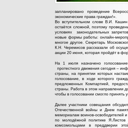
запланировано проведение Всерос
экономические права граждан!».
Во вступительном слове В.И. Кашин
остаётся сложной, поэтому проведен
условиях законодательных запрето
новые формы работы: онлайн-меропр
многое другое. Секретарь Московско
К.Н. Черемисов рассказали об осуще
акции 20 июня, которая пройдёт в фор
На 1 июля назначено голосование
протестного движения сегодня – инф
страны, на принятии которых наста
голосование, в ходе которого граж
предложенных Компартией, предост
страны. Работа в этом направлении до
чтобы в голосовании смогло принять 
Далее участники совещания обсудил
Отечественной войны и Днем памят
мемориалам воинов-освободителей и
по молодёжной политике Я.Листов
комсомольцами в преддверии это