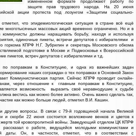
измененном формате продолжают работу по
защите прав трудового народа. На 20 июня
сийской акции протеста под лозунгом «Защитим социально-
 отметил, что эпидемиологическая ситуация в стране всё ещё
ие многотысячных массовых акций временно ограничено. Но и в
в коммунисты должны наращивать борьбу, находя и используя
иятия, одиночные пикеты, встречи депутатов с избирателями и
го горкома КПРФ Н.Г. Зубрилин и секретарь Московского обкома
ствляемой подготовке в Москве и Подмосковье к Всероссийской
ме пикетов, встреч депутатов с избирателями и т.д.
 по поправкам в Конституцию, и одна из важнейших задач
ормирование наших сограждан о тех поправках в Основной Закон
ивает Коммунистическая партия. Сейчас КПРФ проводит онлайн-
данам, через отношение к главным поправкам в Конституцию,
авляется возможность выразить своё неравнодушие к судьбе
лжна вестись как можно более активно. Очень важно сделать так,
участие как можно больше людей, отметил В.И. Кашин.
и другие вопросы. В связи с 79-й годовщиной начала Великой
и и скорби 22 июня состоится возложение венков и цветов к
 жертв той кровопролитной войны. Заведующий отделом ЦК КПРФ
 рассказал о работе, ведущейся молодыми коммунистами и
й даты. Он, в частности, отметил, что в соответствии с