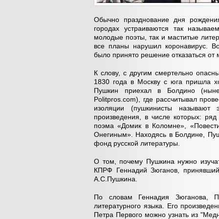
Обычно празднование дня рождения
городах устраиваются так называе
молодые поэты, так и маститые лите
все планы нарушил коронавирус. В
было принято решение отказаться от 
К слову, с другим смертельно опасн
1830 года в Москву с юга пришла х
Пушкин приехал в Болдино (ныне
Politpros.com), где рассчитывал про
изоляции (пушкинисты называют 
произведения, в числе которых: ряд
поэма «Домик в Коломне», «Повести
Онегиным». Находясь в Болдине, Пуш
фонд русской литературы.
О том, почему Пушкина нужно изуча
КПРФ Геннадий Зюганов, принявший
А.С.Пушкина.
По словам Геннадия Зюганова, П
литературного языка. Его произведе
Петра Первого можно узнать из "Мед