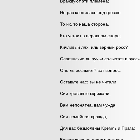
Враждуют эти племена;
Не раз клонилась под грозою
То их, то наша сторона.
Кто устоит в неравном споре:
Кичливый лях, иль верный росс?
Славянские ль ручьи сольются в русс
Оно ль иссякнет? вот вопрос.
Оставьте нас: вы не читали
Сии кровавые скрижали;
Вам непонятна, вам чужда
Сия семейная вражда;
Для вас безмолвны Кремль и Прага;
Бессмысленно прельщает вас