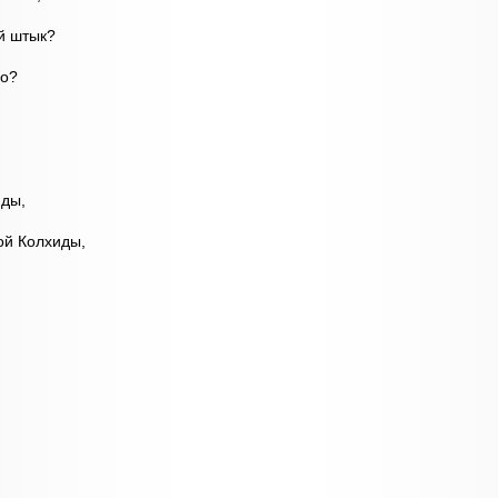
ий штык?
во?
иды,
ой Колхиды,