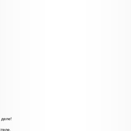
 деле!
стеле,