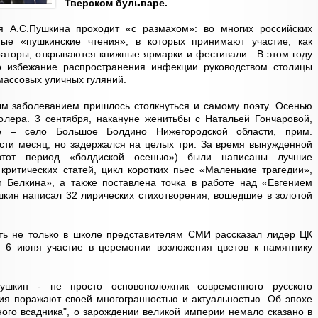
Тверском бульваре.
 А.С.Пушкина проходит «с размахом»: во многих российских
мые «пушкинские чтения», в которых принимают участие, как
раторы, открываются книжные ярмарки и фестивали. В этом году
о избежание распространения инфекции руководством столицы
массовых уличных гуляний.
ым заболеванием пришлось столкнуться и самому поэту. Осенью
олера. 3 сентября, накануне женитьбы с Натальей Гончаровой,
 – село Большое Болдино Нижегородской области, прим.
вести месяц, но задержался на целых три. За время вынужденной
этот период «болдиской осенью») были написаны лучшие
 критических статей, цикл коротких пьес «Маленькие трагедии»,
 Белкина», а также поставлена точка в работе над «Евгением
кин написал 32 лирических стихотворения, вошедшие в золотой
ть не только в школе представителям СМИ рассказал лидер ЦК
 6 июня участие в церемонии возложения цветов к памятнику
ушкин - не просто основоположник современного русского
ния поражают своей многогранностью и актуальностью. Об эпохе
ного всадника", о зарождении великой империи немало сказано в