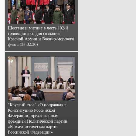
Шествие и митинг в честь 102-й
годовщины со дня создания
Красной Армии и Военно-морского
флота (23.02.20)
"Круглый стол" «О поправках в
Конституцию Российской
Федерации, предложенных
фракцией Политической партии
«Коммунистическая партия
Российской Федерации»