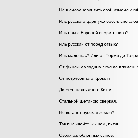
Не в силах завинтить свой измаильск
Иль русского царя уже бессильно сло
Иль нам с Европой спорить ново?
Иль русский от побед отвык?
Иль мало нас? Или от Перми до Тавр
От финских хладных скал до пламенн
От потрясенного Кремля
До стен недвижного Китая,
Стальной щетиною сверкая,
Не встанет русская земля?..
Так высылайте ж к нам, витии,
Своих озлобленных сынов: