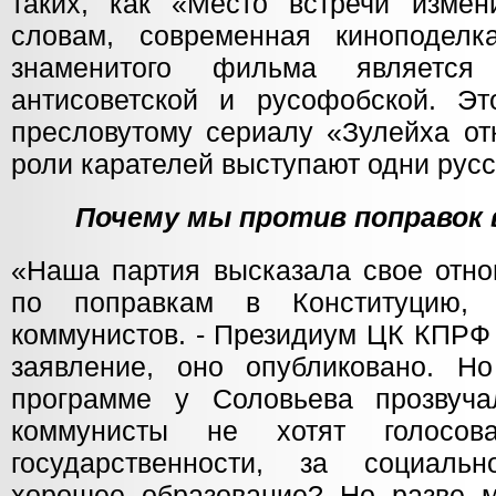
таких, как «Место встречи измен
словам, современная киноподелк
знаменитого фильма является 
антисоветской и русофобской. Э
пресловутому сериалу «Зулейха отк
роли карателей выступают одни русс
Почему мы против поправок
«Наша партия высказала свое отно
по поправкам в Конституцию,
коммунистов. - Президиум ЦК КПРФ
заявление, оно опубликовано. Н
программе у Соловьева прозвуча
коммунисты не хотят голосов
государственности, за социальн
хорошее образование? Но разве 