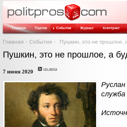
Главная
Партия
События
Журнал
Агитпункт
Главная
События
Пушкин, это не прошлое, 
Пушкин, это не прошлое, а б
rss лента
7 июня 2020
Русла
служба
Источн