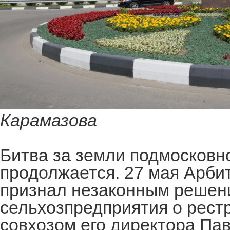
Карамазова
Битва за земли подмосковн
продолжается. 27 мая Арби
признал незаконным решен
сельхозпредприятия о рест
совхозом его директора Па