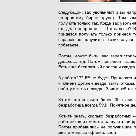
следующий: вaс увольняют и вы напр
по-простому биржи труда). Там ва
получить только так. Когда вас увольн
это дело непростое... Что дальше? В
придётся получать только принеся т
справок не получится. Таких случа
побегаете.
Потом, может быть, вас зарегистрир
давалось год. Потом президент выше
Есть ещё бесплатный проезд и скидка 
А работа??? Её не будет. Предложения
и клиент должен везде взять отказы
работу искать некогда. Зачем всё так
Затем, что закрыто более 30 тысяч
безработица всегда 5%!!! Понятное де
Хотите знать, сколько безработных 
работников и сможете нащупать цифр
Потом прибавились не получившие п
жизни меньше официальной.