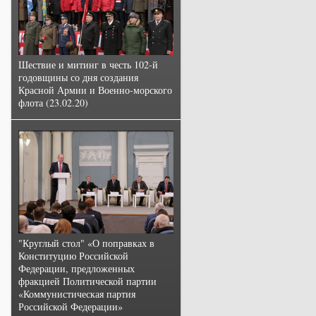
Шествие и митинг в честь 102-й
годовщины со дня создания
Красной Армии и Военно-морского
флота (23.02.20)
"Круглый стол" «О поправках в
Конституцию Российской
Федерации, предложенных
фракцией Политической партии
«Коммунистическая партия
Российской Федерации»