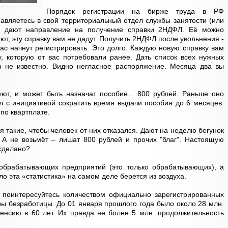
Порядок регистрации на бирже труда в РФ
авляетесь в свой территориальный отдел службы занятости (или
м дают направление на получение справки 2НДФЛ. Её можно
яют, эту справку вам не дадут. Получить 2НДФЛ после увольнения -
ас начнут регистрировать. Это долго. Каждую новую справку вам
у, которую от вас потребовали ранее. Дать список всех нужных
ев не известно. Видно негласное распоряжение. Месяца два вы
уют, и может быть назначат пособие... 800 рублей. Раньше оно
л с инициативой сократить время выдачи пособия до 6 месяцев.
по квартплате.
 такие, чтобы человек от них отказался. Дают на неделю бегунок
. А не возьмёт – лишат 800 рублей и прочих "благ". Настоящую
 сделано?
 обрабатывающих предприятий (это только обрабатывающих), а
ло эта «статистика» на самом деле берется из воздуха.
– поинтересуйтесь количеством официально зарегистрированных
ы безработицы. До 01 января прошлого года было около 28 млн.
енсию в 60 лет. Их правда не более 5 млн. продолжительность