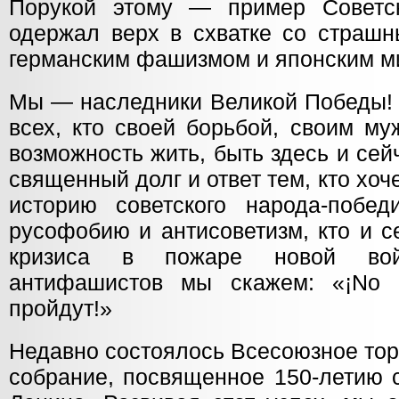
Порукой этому — пример Советск
одержал верх в схватке со страш
германским фашизмом и японским м
Мы — наследники Великой Победы! 
всех, кто своей борьбой, своим м
возможность жить, быть здесь и се
священный долг и ответ тем, кто хоч
историю советского народа-победи
русофобию и антисоветизм, кто и с
кризиса в пожаре новой во
антифашистов мы скажем: «¡No
пройдут!»
Недавно состоялось Всесоюзное тор
собрание, посвященное 150-летию 