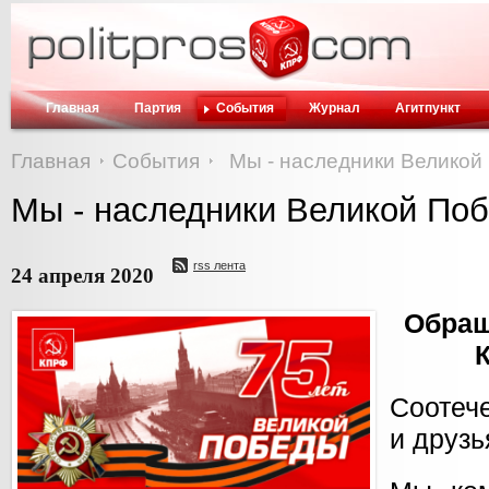
Главная
Партия
События
Журнал
Агитпункт
Главная
События
Мы - наследники Великой
Мы - наследники Великой По
rss лента
24 апреля 2020
Обращ
Соотеч
и друзь