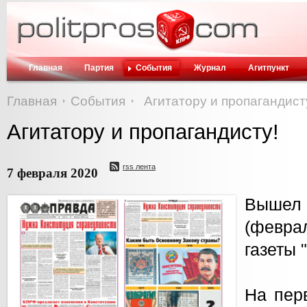
Главная
Партия
События
Журнал
Агитпункт
Главная
События
Агитатору и пропагандист
Агитатору и пропагандисту!
rss лента
7 февраля 2020
Выше
(февра
газеты 
На пер