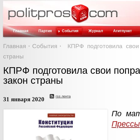
Главная
Партия
События
Журнал
Агитпункт
Главная
События
КПРФ подготовила свои
страны
КПРФ подготовила свои попра
закон страны
rss лента
31 января 2020
По мат
Прессы