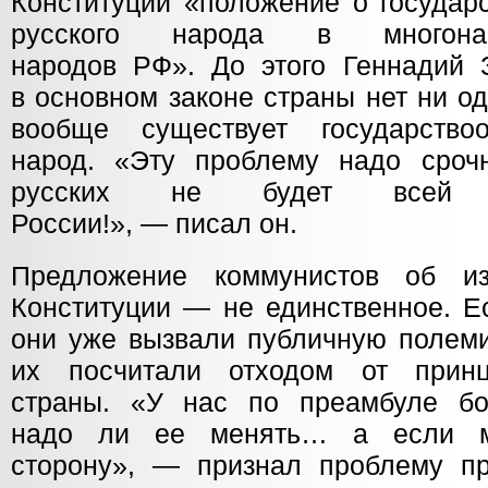
Конституции «положение о государ
русского народа в многона
народов РФ». До этого Геннадий З
в основном законе страны нет ни од
вообще существует государство
народ. «Эту проблему надо сроч
русских не будет всей мн
России!», — писал он.
Предложение коммунистов об и
Конституции — не единственное. Ес
они уже вызвали публичную полемик
их посчитали отходом от прин
страны. «У нас по преамбуле б
надо ли ее менять… а если м
сторону», — признал проблему пр