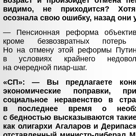
возраст и произойдет отмена п
видимо, не приходится? Хотя
осознала свою ошибку, назад они 
— Пенсионная реформа объектив
кроме безвозвратных потерь 
Но на отмену этой реформы Путин
в условиях крайнего недово
на очередной пиар-шаг.
«СП»: — Вы предлагаете конк
экономические поправки, при
социальное неравенство в стра
в последнее время о необх
с бедностью высказываются таки
как олигархи Агаларов и
Дерипас
отставленный министр-либерал
М