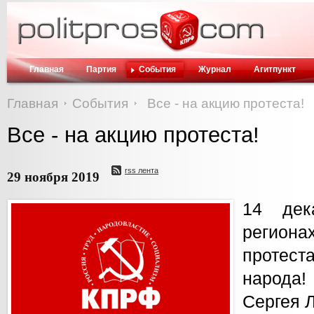
Главная
Партия
События
Журнал
Агитпункт
Главная
События
Все - на акцию протеста!
Все - на акцию протеста!
rss лента
29 ноября 2019
14 дек
регион
протеста
народа
Сергея Л