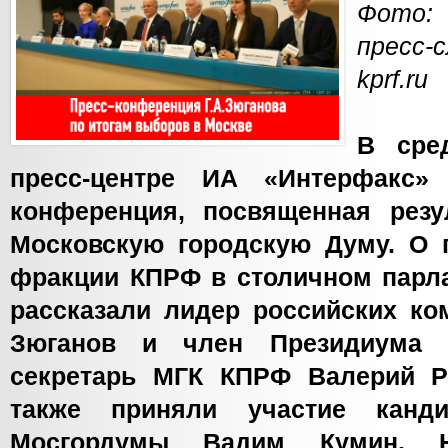
Фото:
пресс
kprf.ru
В сре
пресс-центре ИА «Интерфакс» 
конференция, посвященная рез
Московскую городскую Думу. О 
фракции КПРФ в столичном парл
рассказали лидер российских ко
Зюганов и член Президиума
секретарь МГК КПРФ Валерий Р
также приняли участие канд
Мосгордумы Вадим Кумин, Н