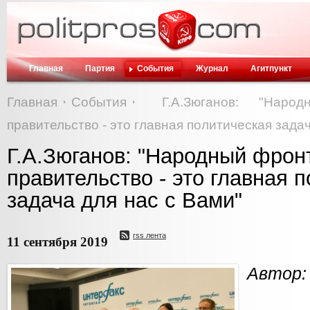
Главная
Партия
События
Журнал
Агитпункт
Главная
События
Г.А.Зюганов: "Нар
правительство - это главная политическая зада
Г.А.Зюганов: "Народный фрон
правительство - это главная 
задача для нас с Вами"
rss лента
11 сентября 2019
Автор: