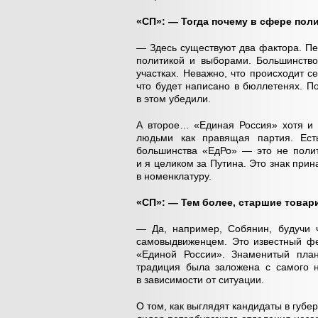
«СП»: — Тогда почему в сфере поли
— Здесь существуют два фактора. П
политикой и выборами. Большинство
участках. Неважно, что происходит се
что будет написано в бюллетенях. П
в этом убедили.
А второе… «Единая Россия» хотя и 
людьми как правящая партия. Ест
большинства «ЕдРо» — это не полит
и я целиком за Путина. Это знак прин
в номенклатуру.
«СП»: — Тем более, старшие това
— Да, например, Собянин, будучи 
самовыдвиженцем. Это известный фе
«Единой России». Знаменитый план
традиция была заложена с самого н
в зависимости от ситуации.
О том, как выглядят кандидаты в губе