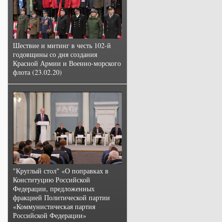
Шествие и митинг в честь 102-й
годовщины со дня создания
Красной Армии и Военно-морского
флота (23.02.20)
"Круглый стол" «О поправках в
Конституцию Российской
Федерации, предложенных
фракцией Политической партии
«Коммунистическая партия
Российской Федерации»