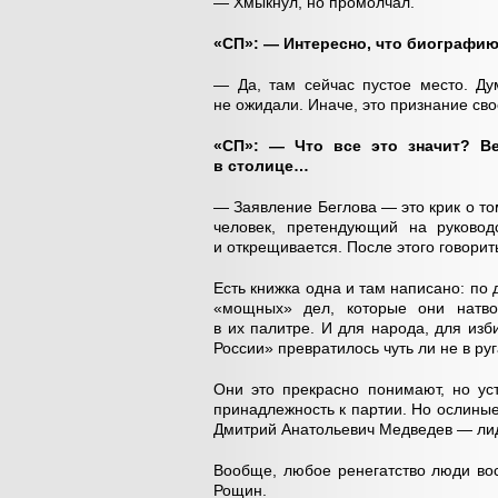
— Хмыкнул, но промолчал.
«СП»: — Интересно, что биографию
— Да, там сейчас пустое место. Ду
не ожидали. Иначе, это признание св
«СП»: — Что все это значит? В
в столице…
— Заявление Беглова — это крик о том
человек, претендующий на руковод
и открещивается. После этого говорит
Есть книжка одна и там написано: по
«мощных» дел, которые они натво
в их палитре. И для народа, для из
России» превратилось чуть ли не в руг
Они это прекрасно понимают, но ус
принадлежность к партии. Но ослиные
Дмитрий Анатольевич Медведев — лид
Вообще, любое ренегатство люди во
Рощин.