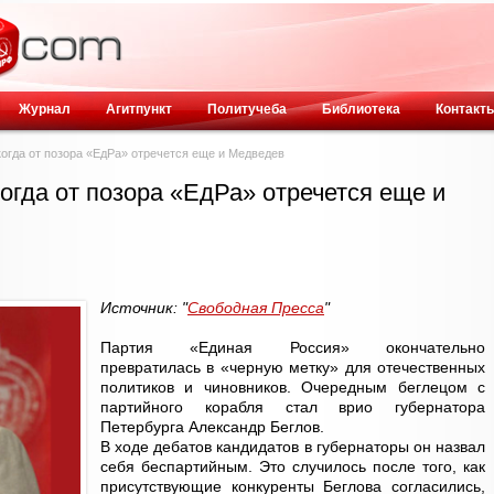
Журнал
Агитпункт
Политучеба
Библиотека
Контакт
когда от позора «ЕдРа» отречется еще и Медведев
огда от позора «ЕдРа» отречется еще и
Источник: "
Свободная Пресса
"
Партия «Единая Россия» окончательно
превратилась в «черную метку» для отечественных
политиков и чиновников. Очередным беглецом с
партийного корабля стал врио губернатора
Петербурга Александр Беглов.
В ходе дебатов кандидатов в губернаторы он назвал
себя беспартийным. Это случилось после того, как
присутствующие конкуренты Беглова согласились,