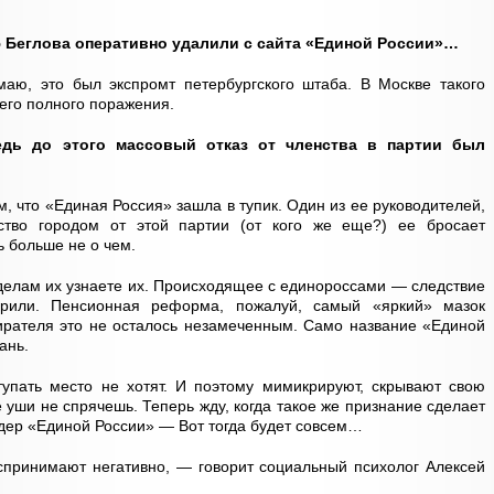
 Беглова оперативно удалили с сайта «Единой России»…
маю, это был экспромт петербургского штаба. В Москве такого
оего полного поражения.
едь до этого массовый отказ от членства в партии был
, что «Единая Россия» зашла в тупик. Один из ее руководителей,
ство городом от этой партии (от кого же еще?) ее бросает
ь больше не о чем.
 делам их узнаете их. Происходящее с единороссами — следствие
рили. Пенсионная реформа, пожалуй, самый «яркий» мазок
бирателя это не осталось незамеченным. Само название «Единой
ань.
тупать место не хотят. И поэтому мимикрируют, скрывают свою
 уши не спрячешь. Теперь жду, когда такое же признание сделает
ер «Единой России» — Вот тогда будет совсем…
спринимают негативно, — говорит социальный психолог Алексей