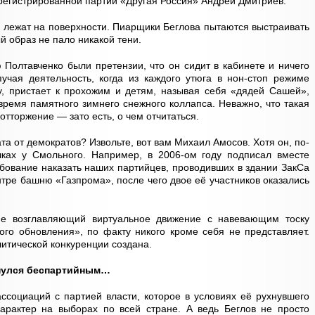
регистрированной партии «Другая Россия» Андрей Дмитриев.
лежат на поверхности. Пиарщики Беглова пытаются выстраивать
й образ не пало никакой тени.
 Полтавченко были претензии, что он сидит в кабинете и ничего
учая деятельность, когда из каждого утюга в нон-стоп режиме
ду, пристает к прохожим и детям, называя себя «дядей Сашей»,
 время памятного зимнего снежного коллапса. Неважно, что такая
отторжение — зато есть, о чем отчитаться.
а от демократов? Извольте, вот вам Михаил Амосов. Хотя он, по-
ках у Смольного. Например, в 2006-ом году подписал вместе
ебование наказать наших партийцев, проводивших в здании ЗакСа
нтре башню «Газпрома», после чего двое её участников оказались
е возглавляющий виртуальное движение с навевающим тоску
го обновления», по факту никого кроме себя не представляет.
олитической конкуренции создана.
инулся беспартийным…
ссоциаций с партией власти, которое в условиях её рухнувшего
арактер на выборах по всей стране. А ведь Беглов не просто