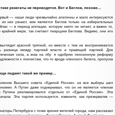
тике ренегаты не переводятся. Вот и Беглов, похоже…
ервый — наши люди чрезвычайно апатичны и мало интересуются
 из них узнают, кем является Беглов только на избирательных
йчас — в период агитации, которую никто не читает, а важно то,
о крайней мере, так считают пиарщики Беглова. Видимо, они его
выглядит красной тряпкой, но вместе с тем не воспринимается
ь разница между партией власти и правящей партией. Для
ическая сила, а знак на лбу: я одобряю пенсионную реформу
адлежности к лоялистам, что-то вроде членского билета, пропуска
рищи подают такой же пример…
членом Высшего совета «Единой России» на все выборы шел
номен. А Путин даже подчеркивал, что он не является членом
 Путина рекламировался отдельно от «Единой России». Эта
ачала. Эта партия используется, извините, как презерватив —
рнаторы Петербурга с точки зрения жителей города, нам рассказал