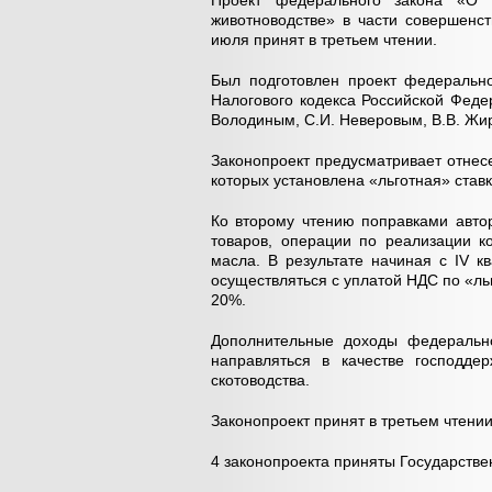
Проект федерального закона «О
животноводстве» в части совершенс
июля принят в третьем чтении.
Был подготовлен проект федерально
Налогового кодекса Российской Феде
Володиным, С.И. Неверовым, В.В. Жи
Законопроект предусматривает отнесе
которых установлена «льготная» став
Ко второму чтению поправками авто
товаров, операции по реализации к
масла. В результате начиная с IV к
осуществляться с уплатой НДС по «ль
20%.
Дополнительные доходы федерально
направляться в качестве господде
скотоводства.
Законопроект принят в третьем чтени
4 законопроекта приняты Государстве