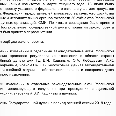
нных нашим комитетом в марте текущего года. 15 июля было
 проекту указанного федерального закона с участием депутатов
а Федерации, представителей министерства сельского хозяйства
ных и исполнительных органов госвласти 26 субъектов Российской
научных организаций, СМИ. По итогам совещания было принято
Постановления Государственной думы о принятии законопроекта
т был принят в первом чтении.
я ещё два законопроекта.
сении изменений в отдельные законодательные акты Российской
ания правового регулирования отношений в области охраны
есённый депутатами ГД В.И. Кашиным, О.А. Лебедевым, А.Ж.
рефьевым, членом СФ С.В. Белоусовым. Данная законодательная
 важнейшей задачи — обеспечение охраны и воспроизводства
ного назначения.
нии изменений в отдельные законодательные акты Российской
ия ионизирующего излучения при проведении специальной
укции», внесённый В.И. Кашиным и другими.
ены Государственной думой в период осенней сессии 2019 года.