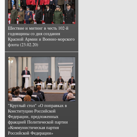
Шествие и митинг в честь 102-й
годовщины со дня создания
Красной Армии и Военно-морского
флота (23.02.20)
"Круглый стол" «О поправках в
Конституцию Российской
Федерации, предложенных
фракцией Политической партии
«Коммунистическая партия
Российской Федерации»