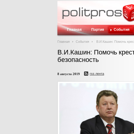
Главная
Партия
События
Главная
События
В.И.Кашин: Помочь крес
В.И.Кашин: Помочь крес
безопасность
rss лента
8 августа 2019