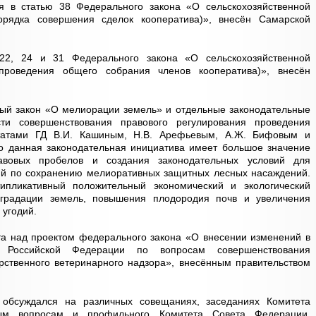
я в статью 38 Федерального закона «О сельскохозяйственной
орядка совершения сделок кооператива)», внесён Самарской
22, 24 и 31 Федерального закона «О сельскохозяйственной
проведения общего собрания членов кооператива)», внесён
ый закон «О мелиорации земель» и отдельные законодательные
ти совершенствования правового регулирования проведения
утатами ГД В.И. Кашиным, Н.В. Арефьевым, А.Ж. Бифовым и
то данная законодательная инициатива имеет большое значение
авовых пробелов и создания законодательных условий для
й по сохранению мелиоративных защитных лесных насаждений.
ипликативный положительный экономический и экологический
градации земель, повышения плодородия почв и увеличения
 угодий.
та над проектом федерального закона «О внесении изменений в
ы Российской Федерации по вопросам совершенствования
рственного ветеринарного надзора», внесённым правительством
 обсуждался на различных совещаниях, заседаниях Комитета
ым вопросам и профильного Комитета Совета Федерации,