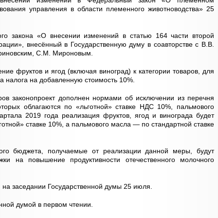
 внесении изменений в Федеральный закон «О племенном
твования управления в области племенного животноводства» 25
го закона «О внесении изменений в статью 164 части второй
рации», внесённый в Государственную думу в соавторстве с В.В.
риновским, С.М. Мироновым.
ние фруктов и ягод (включая виноград) к категории товаров, для
ка налога на добавленную стоимость 10%.
ров законопроект дополнен нормами об исключении из перечня
оторых облагаются по «льготной» ставке НДС 10%, пальмового
вартала 2019 года реализация фруктов, ягод и винограда будет
готной» ставке 10%, а пальмового масла — по стандартной ставке
го бюджета, получаемые от реализации данной меры, будут
ржки на повышение продуктивности отечественного молочного
и на заседании Государственной думы 25 июля.
нной думой в первом чтении.