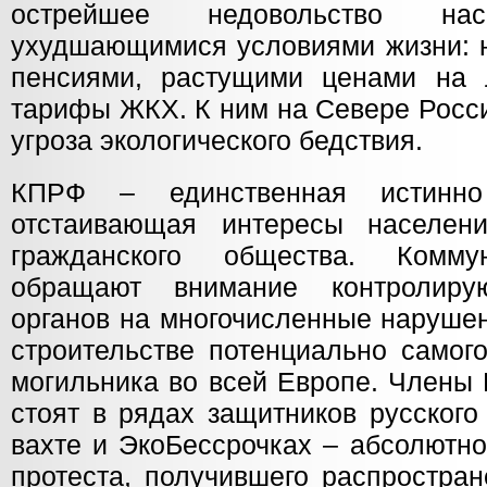
острейшее недовольство нас
ухудшающимися условиями жизни: н
пенсиями, растущими ценами на л
тарифы ЖКХ. К ним на Севере Росс
угроза экологического бедствия.
КПРФ – единственная истинно
отстаивающая интересы населен
гражданского общества. Комм
обращают внимание контролир
органов на многочисленные наруше
строительстве потенциально самог
могильника во всей Европе. Члены
стоят в рядах защитников русског
вахте и ЭкоБессрочках – абсолютно
протеста, получившего распростра