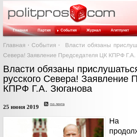
Главная
Партия
События
Журнал
Агитпункт
Главная
События
Власти обязаны прислуш
Севера! Заявление Председателя ЦК КПРФ Г.А.
Власти обязаны прислушатьс
русского Севера! Заявление 
КПРФ Г.А. Зюганова
rss лента
25 июня 2019
На С
продол