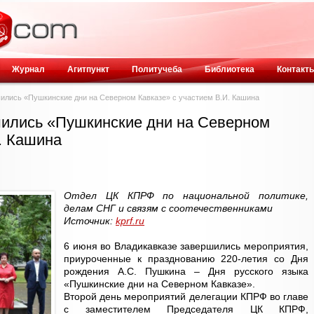
Журнал
Агитпункт
Политучеба
Библиотека
Контакт
ились «Пушкинские дни на Северном Кавказе» с участием В.И. Кашина
шились «Пушкинские дни на Северном
. Кашина
Отдел ЦК КПРФ по национальной политике,
делам СНГ и связям с соотечественниками
Источник:
kprf.ru
6 июня во Владикавказе завершились мероприятия,
приуроченные к празднованию 220-летия со Дня
рождения А.С. Пушкина – Дня русского языка
«Пушкинские дни на Северном Кавказе».
Второй день мероприятий делегации КПРФ во главе
с заместителем Председателя ЦК КПРФ,