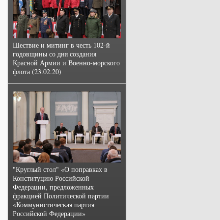
Шествие и митинг в честь 102-й
годовщины со дня создания
Красной Армии и Военно-морского
флота (23.02.20)
"Круглый стол" «О поправках в
Конституцию Российской
Федерации, предложенных
фракцией Политической партии
«Коммунистическая партия
Российской Федерации»