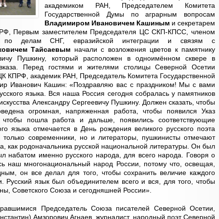
академиком РАН, Председателем Комитета
Государственной Думы по аграрным вопросам
Владимиром Ивановичем Кашиным
и секретарем
РФ, Первым заместителем Председателя ЦС СКП-КПСС, членом
ы по делам СНГ, евразийской интеграции и связям с
уковичем Тайсаевым
начали с возложения цветов к памятнику
вичу Пушкину, который расположен в одноимённом сквере в
авказа. Перед гостями и жителями столицы Северной Осетии
ЦК КПРФ, академик РАН, Председатель Комитета Государственной
р Иванович Кашин: «Поздравляю вас с праздником! Мы с вами
усского языка. Вся наша Россия сегодня собралась у памятников
скусства Александру Сергеевичу Пушкину. Должен сказать, чтобы
оведена огромная, напряженная работа, чтобы появился Указ
 чтобы пошла работа и дальше, появились соответствующие
ого языка отмечается в День рождения великого русского поэта
 только современники, но и литераторы, пушкинисты отмечают
а, как родоначальника русской национальной литературы. Он был
ыл набатом именно русского народа, для всего народа. Говоря о
сь наш многонациональный народ России, потому что, освещая,
ным, он все делал для того, чтобы сохранить величие каждого
. Русский язык был объединителем всего и вся, для того, чтобы
ны, Советского Союза и сегодняшней России».
равшимися Председатель Союза писателей Северной Осетии,
нстантин) Амзорович Агнаев, журналист, народный поэт Северной