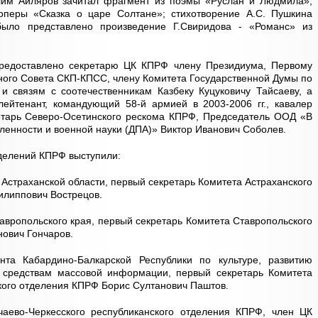
лим Айляров зачитал фрагмент из поэмы «Руслан и Людмила»;
оперы «Сказка о царе Солтане»; стихотворение А.С. Пушкина
было представлено произведение Г.Свиридова - «Романс» из
предоставлено секретарю ЦК КПРФ члену Президиума, Первому
ого Совета СКП-КПСС, члену Комитета Государственной Думы по
и связям с соотечественникам Казбеку Куцуковичу Тайсаеву, а
лейтенант, командующий 58-й армией в 2003-2006 гг., кавалер
етарь Северо-Осетинского рескома КПРФ, Председатель ООД «В
енности и военной науки (ДПА)» Виктор Иванович Соболев.
делений КПРФ выступили:
Астраханской области, первый секретарь Комитета Астраханского
илиппович Вострецов.
авропольского края, первый секретарь Комитета Ставропольского
нович Гончаров.
та Кабардино-Балкарской Республики по культуре, развитию
и средствам массовой информации, первый секретарь Комитета
кого отделения КПРФ Борис Султанович Паштов.
аево-Черкесского республиканского отделения КПРФ, член ЦК