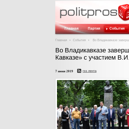
Главная
Партия
События
Главная
События
Во Владикавказе заверш
Во Владикавказе завер
Кавказе» с участием В.И
rss лента
7 июня 2019