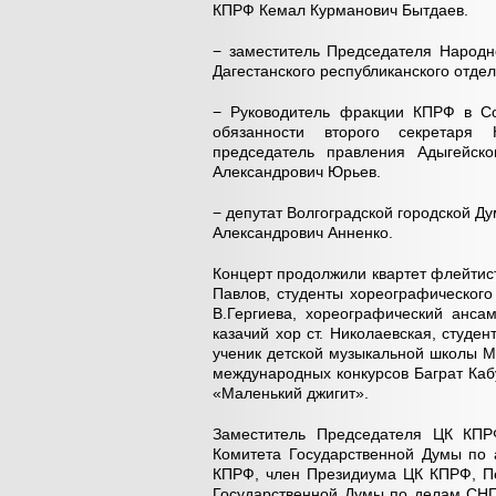
КПРФ Кемал Курманович Бытдаев.
− заместитель Председателя Народн
Дагестанского республиканского отд
− Руководитель фракции КПРФ в С
обязанности второго секретаря 
председатель правления Адыгейско
Александрович Юрьев.
− депутат Волгоградской городской Д
Александрович Анненко.
Концерт продолжили квартет флейтис
Павлов, студенты хореографического
В.Гергиева, хореографический анса
казачий хор ст. Николаевская, студе
ученик детской музыкальной школы Ми
международных конкурсов Баграт Каб
«Маленький джигит».
Заместитель Председателя ЦК КПР
Комитета Государственной Думы по
КПРФ, член Президиума ЦК КПРФ, П
Государственной Думы по делам СНГ,