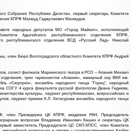
ого Собрания Республики Дагестан, первый секретарь Комитета
еления КПРФ Махмуд Гаджулаевич Махмудов.
овете народных депутатов МО «Город Майкоп», исполняющий
Комитета Адыгейского республиканского отделения КПРФ,
го республиканского отделения ВСД «Русский Лад» Николай
умы, член Бюро Волгоградского областного Комитета КПРФ Андрей
тов, солист филиала Мариинского театра в РСО – Алания Михаил
 отделения, трио гармонистов «Алания», камерный хор ВКИ им.
мбль «Сюрприз», ансамбль народного танца "Горец", народный
нтка СОГУ 4 курса факультета русской филологии Диана Гидиева,
нистерства культуры, лауреат республиканских, всероссийских и
улов, лауреат премии К.Л. Хетагурова ансамбль народного танца
Ф, член Президиума ЦК КПРФ, академик РАН, Председатель
 аграрным вопросам Владимир Иванович Кашин и секретарь ЦК
ервый заместитель Председателя ЦС СКП-КПСС, член Комитета
 евразийской интеграции и связям с соотечественниками Казбек