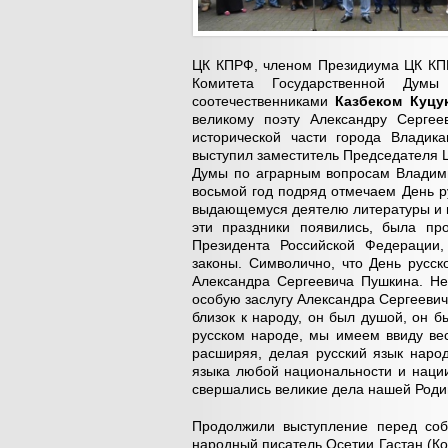
ЦК КПРФ, членом Президиума ЦК КП
Комитета Государственной Дум
соотечественниками
Казбеком Куц
великому поэту Александру Сергее
исторической части города Владик
выступил заместитель Председателя 
Думы по аграрным вопросам Владими
восьмой год подряд отмечаем День р
выдающемуся деятелю литературы и и
эти праздники появились, была пр
Президента Российской Федерации,
законы. Символично, что День русск
Александра Сергеевича Пушкина. Не
особую заслугу Александра Сергеевич
близок к народу, он был душой, он б
русском народе, мы имеем ввиду ве
расширяя, делая русский язык народ
языка любой национальности и нации
свершались великие дела нашей Роди
Продолжили выступление перед соб
народный писатель Осетии Гастан (Ко