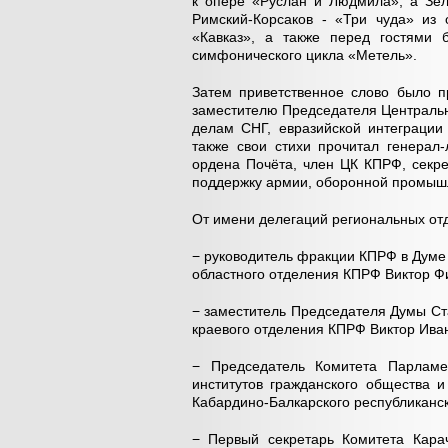
к опере «Руслан и Людмила», а Зе
Римский-Корсаков - «Три чуда» из 
«Кавказ», а также перед гостями 
симфонического цикла «Метель».
Затем приветственное слово было 
заместителю Председателя Центральн
делам СНГ, евразийской интеграции 
также свои стихи прочитал генерал-
ордена Почёта, член ЦК КПРФ, секр
поддержку армии, оборонной промышл
От имени делегаций региональных от
− руководитель фракции КПРФ в Думе 
областного отделения КПРФ Виктор Ф
− заместитель Председателя Думы Ст
краевого отделения КПРФ Виктор Ива
− Председатель Комитета Парламен
институтов гражданского общества 
Кабардино-Балкарского республиканс
− Первый секретарь Комитета Карач