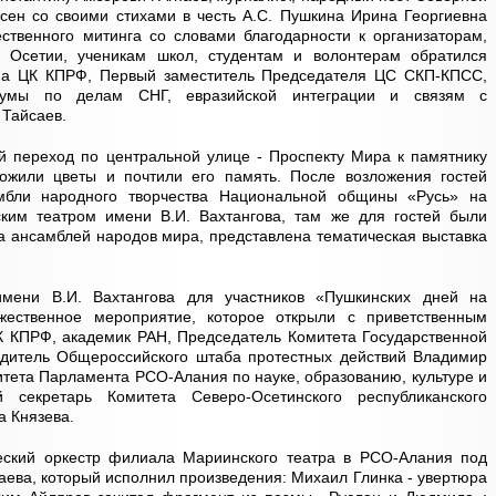
сен со своими стихами в честь А.С. Пушкина Ирина Георгиевна
ственного митинга со словами благодарности к организаторам,
й Осетии, ученикам школ, студентам и волонтерам обратился
ма ЦК КПРФ, Первый заместитель Председателя ЦС СКП-КПСС,
Думы по делам СНГ, евразийской интеграции и связям с
 Тайсаев.
 переход по центральной улице - Проспекту Мира к памятнику
ожили цветы и почтили его память. После возложения гостей
мбли народного творчества Национальной общины «Русь» на
ким театром имени В.И. Вахтангова, там же для гостей были
 ансамблей народов мира, представлена тематическая выставка
мени В.И. Вахтангова для участников «Пушкинских дней на
жественное мероприятие, которое открыли с приветственным
К КПРФ, академик РАН, Председатель Комитета Государственной
дитель Общероссийского штаба протестных действий Владимир
тета Парламента РСО-Алания по науке, образованию, культуре и
 секретарь Комитета Северо-Осетинского республиканского
 Князева.
еский оркестр филиала Мариинского театра в РСО-Алания под
аева, который исполнил произведения: Михаил Глинка - увертюра