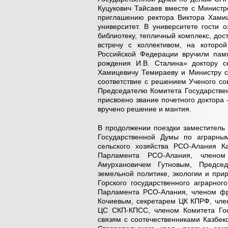
Куцукович Тайсаев вместе с Министр
приглашению ректора Виктора Хамиц
университет. В университете гости 
библиотеку, тепличный комплекс, дост
встречу с коллективом, на которо
Российской Федерации вручили пам
рождения И.В. Сталина» доктору се
Хамицевичу Темираеву и Министру се
соответствие с решением Ученого с
Председателю Комитета Государстве
присвоено звание почетного доктора 
вручено решение и мантия.
В продолжении поездки заместитель
Государственной Думы по аграрн
сельского хозяйства РСО-Алания К
Парламента РСО-Алания, члено
Амурхановичем Гутновым, Предсе
земельной политике, экологии и пр
Горского государственного аграрно
Парламента РСО-Алания, членом ф
Кочиевым, секретарем ЦК КПРФ, чл
ЦС СКП-КПСС, членом Комитета Гос
связям с соотечественниками Казбе