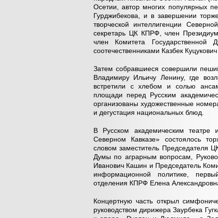
Осетии, автор многих популярных пе
Гурджибекова, и в завершении торже
творческой интеллигенции Северно
секретарь ЦК КПРФ, член Президиу
член Комитета Государственной 
соотечественниками Казбек Куцукович
Затем собравшиеся совершили пеший
Владимиру Ильичу Ленину, где возл
встретили с хлебом и солью анса
площади перед Русским академичес
организованы художественные номера
и дегустация национальных блюд.
В Русском академическим театре и
Северном Кавказе» состоялось тор
словом заместитель Председателя Ц
Думы по аграрным вопросам, Руково
Иванович Кашин и Председатель Коми
информационной политике, первый
отделения КПРФ Елена Александровна
Концертную часть открыл симфонич
руководством дирижера Заурбека Гугк