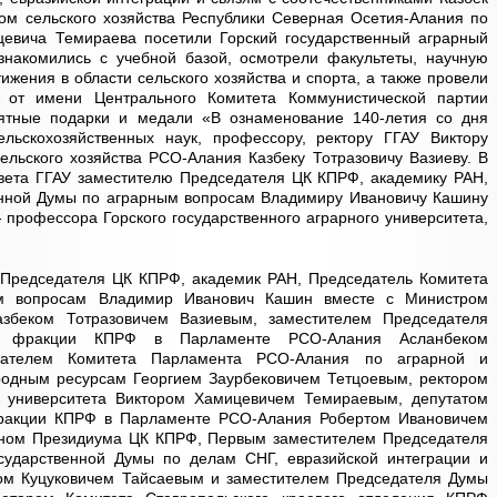
ом сельского хозяйства Республики Северная Осетия-Алания по
евича Темираева посетили Горский государственный аграрный
ознакомились с учебной базой, осмотрели факультеты, научную
ижения в области сельского хозяйства и спорта, а также провели
й от имени Центрального Комитета Коммунистической партии
ятные подарки и медали «В ознаменование 140-летия со дня
льскохозяйственных наук, профессору, ректору ГГАУ Виктору
льского хозяйства РСО-Алания Казбеку Тотразовичу Вазиеву. В
овета ГГАУ заместителю Председателя ЦК КПРФ, академику РАН,
нной Думы по аграрным вопросам Владимиру Ивановичу Кашину
- профессора Горского государственного аграрного университета,
 Председателя ЦК КПРФ, академик РАН, Председатель Комитета
ым вопросам Владимир Иванович Кашин вместе с Министром
азбеком Тотразовичем Вазиевым, заместителем Председателя
м фракции КПРФ в Парламенте РСО-Алания Асланбеком
дателем Комитета Парламента РСО-Алания по аграрной и
иродным ресурсам Георгием Заурбековичем Тетцоевым, ректором
го университета Виктором Хамицевичем Темираевым, депутатом
ракции КПРФ в Парламенте РСО-Алания Робертом Ивановичем
еном Президиума ЦК КПРФ, Первым заместителем Председателя
ударственной Думы по делам СНГ, евразийской интеграции и
ком Куцуковичем Тайсаевым и заместителем Председателя Думы