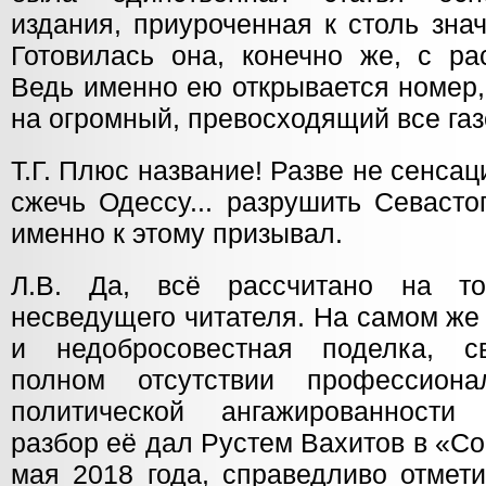
издания, приуроченная к столь зна
Готовилась она, конечно же, с ра
Ведь именно ею открывается номер,
на огромный, превосходящий все га
Т.Г. Плюс название! Разве не сенса
сжечь Одессу... разрушить Севаст
именно к этому призывал.
Л.В. Да, всё рассчитано на т
несведущего читателя. На самом же
и недобросовестная поделка, с
полном отсутствии профессион
политической ангажированности
разбор её дал Рустем Вахитов в «Со
мая 2018 года, справедливо отмети