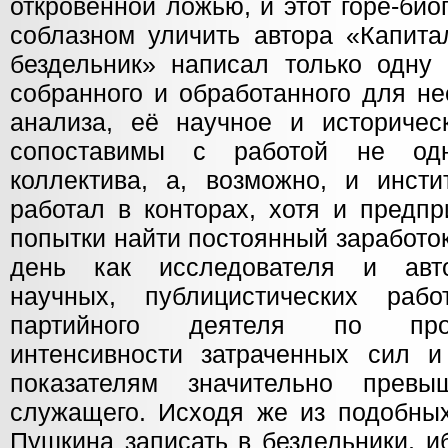
откровенной ложью, и этот горе-би
соблазном уличить автора «Капита
бездельник» написал только одну 
собранного и обработанного для не
анализа, её научное и историчес
сопоставимы с работой не одн
коллектива, а, возможно, и инсти
работал в конторах, хотя и предп
попытки найти постоянный заработок
день как исследователя и авт
научных, публицистических рабо
партийного деятеля по про
интенсивности затраченных сил и
показателям значительно прев
служащего. Исходя же из подобных
Пушкина записать в бездельники, и