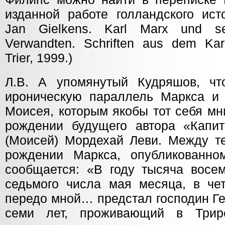
изданной работе голландского ист
Jan Gielkens. Karl Marx und sei
Verwandten. Schriften aus dem Kar
Trier, 1999.)
Л.В. А упомянутый Кудряшов, чт
ироническую параллель Маркса и 
Моисея, которым якобы тот себя мн
рождении будущего автора «Капи
(Моисей) Мордехай Леви. Между те
рождении Маркса, опубликованно
сообщается: «В году тысяча восем
седьмого числа мая месяца, в че
передо мной… предстал господин Ге
семи лет, проживающий в Трир