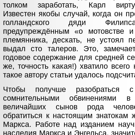
толком заработать, Карл вирт
Известен якобы случай, когда он п
голландского дяди Филип
предупреждённым «о мотовстве и
племянника, дескать, не устоял п
выдал сто талеров. Это, замечае
годовое содержание для средней се
же, точность какая!) хватило всего
такое автору статьи удалось подсчит
Чтобы получше разобраться 
сомнительными обвинениями в
величайших сынов рода челов
обратиться к настоящим знатокам 
Маркса. Работе над изданием науч
наследия Маркса и Энгельса, значит