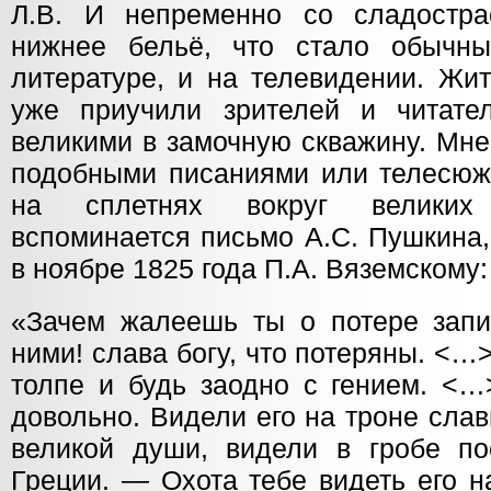
Л.В. И непременно со сладостра
нижнее бельё, что стало обычн
литературе, и на телевидении. Жит
уже приучили зрителей и читате
великими в замочную скважину. Мне
подобными писаниями или телесюж
на сплетнях вокруг великих 
вспоминается письмо А.С. Пушкина,
в ноябре 1825 года П.А. Вяземскому:
«Зачем жалеешь ты о потере запи
ними! слава богу, что потеряны. <
толпе и будь заодно с гением. <
довольно. Видели его на троне сла
великой души, видели в гробе п
Греции. — Охота тебе видеть его н