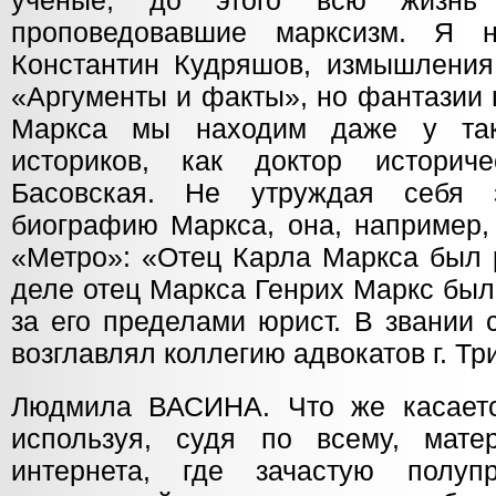
учёные, до этого всю жизнь 
проповедовавшие марксизм. Я 
Константин Кудряшов, измышления 
«Аргументы и факты», но фантазии 
Маркса мы находим даже у так
историков, как доктор историч
Басовская. Не утруждая себя 
биографию Маркса, она, например, 
«Метро»: «Отец Карла Маркса был 
деле отец Маркса Генрих Маркс был
за его пределами юрист. В звании 
возглавлял коллегию адвокатов г. Тр
Людмила ВАСИНА. Что же касаетс
используя, судя по всему, мат
интернета, где зачастую полуп