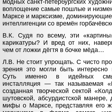
модных санкт-петербургских художн
воплощение самые пошлые и низмен
Марксе и марксизме, доминирующие
интеллигенции со времён горбачёвск
В.К. Судя по всему, эти «картин
карикатуры? И вред от них, навер
чем от ложки дёгтя в бочке мёда…
Л.В. Не стоит упрощать. С чисто п
зрения это могли быть интересно 
Суть именно в идейных смы
инсталляция — так называемая «
созданная творческой сектой «Кол
шутовской, абсурдистской манере,
мифы о Марксе, представляя его ж