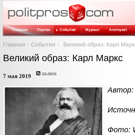
Главная
Партия
События
Журнал
Агитпункт
Главная
События
Великий образ: Карл Марк
Великий образ: Карл Маркс
rss лента
7 мая 2019
Автор:
Источни
Фото: W