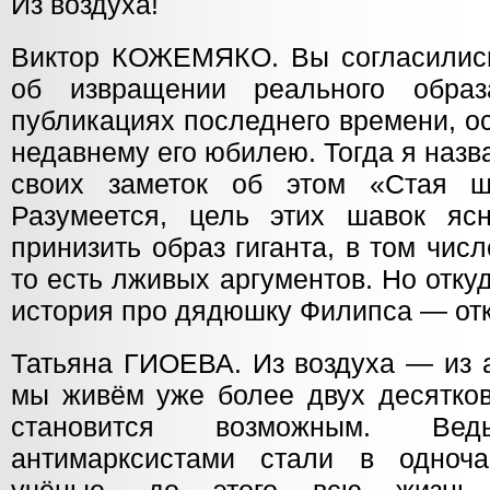
Из воздуха!
Виктор КОЖЕМЯКО. Вы согласились
об извращении реального обра
публикациях последнего времени, 
недавнему его юбилею. Тогда я назв
своих заметок об этом «Стая 
Разумеется, цель этих шавок яс
принизить образ гиганта, в том чи
то есть лживых аргументов. Но отку
история про дядюшку Филипса — от
Татьяна ГИОЕВА. Из воздуха — из 
мы живём уже более двух десятков
становится возможным. Вед
антимарксистами стали в одноч