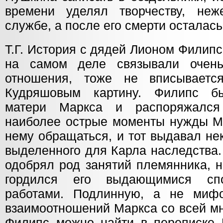
времени уделял творчеству, неж
службе, а после его смерти осталась
Т.Г. История с дядей Лионом Филип
на самом деле связывали очен
отношения, тоже не вписываетс
Кудряшовым картину. Филипс б
матери Маркса и распоряжалс
наиболее острые моменты нужды М
нему обращаться, и тот выдавал не
выделенного для Карла наследства.
одобрял род занятий племянника, н
гордился его выдающимися сп
работами. Подлинную, а не мифо
взаимоотношений Маркса со всей м
Филипс можно найти в переписке 