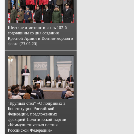
Шествие и митинг в честь 102-й
годовщины со дня создания
Красной Армии и Военно-морского
флота (23.02.20)
"Круглый стол" «О поправках в
Конституцию Российской
Федерации, предложенных
фракцией Политической партии
«Коммунистическая партия
Российской Федерации»