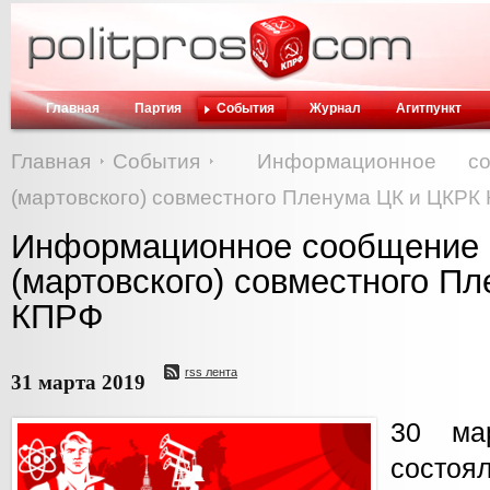
Главная
Партия
События
Журнал
Агитпункт
Главная
События
Информационное с
(мартовского) совместного Пленума ЦК и ЦКРК
Информационное сообщение о
(мартовского) совместного П
КПРФ
rss лента
31 марта 2019
30 ма
состоя