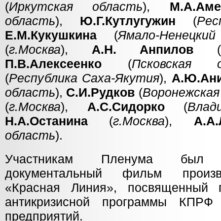
(
Иркутская область
),
М.А.Аме
область
),
Ю.Г.Кутлугужин
(
Рес
Е.М.Кукушкина
(
Ямало-Ненецки
(
г.Москва
),
А.Н. Анпилов
(
П.В.Алексеенко
(
Псковская 
(
Республика Саха-Якутия
),
А.Ю.Ан
область
),
С.И.Рудков
(
Воронежская
(
г.Москва
),
А.С.Сидорко
(
Влад
Н.А.Останина
(
г.Москва
),
А.А
область
).
Участникам Пленума был пр
документальный фильм произв
«Красная Линия», посвященный п
антикризисной программы КПРФ
предприятий.