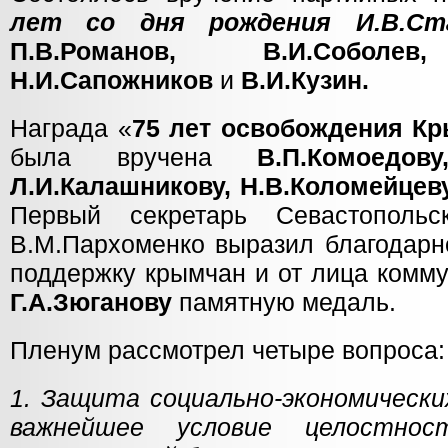
лет со дня рождения И.В.Ст
П.В.Романов, В.И.Соболев,
Н.И.Сапожников
и
В.И.Кузин.
Награда «
75 лет освобождения Кр
была вручена
В.П.Комоедов
Л.И.Калашникову, Н.В.Коломейце
Первый секретарь Севастополь
В.М.Пархоменко выразил благодарн
поддержку крымчан и от лица комм
Г.А.Зюганову
памятную медаль.
Пленум рассмотрел четыре вопроса:
1. Защита социально-экономически
важнейшее условие целостн