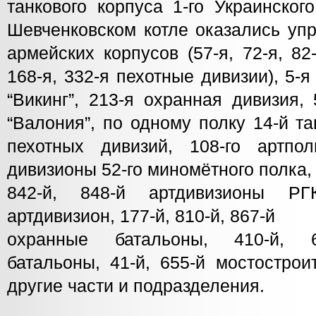
танкового корпуса 1-го Украинског
Шевченковском котле оказались упр
армейских корпусов (57-я, 72-я, 82-
168-я, 332-я пехотные дивизии), 5-
“Викинг”, 213-я охранная дивизия,
“Валония”, по одному полку 14-й та
пехотных дивизий, 108-го артпо
дивизионы 52-го миномётного полка,
842-й, 848-й артдивизионы РГ
артдивизион, 177-й, 810-й, 867-й
охранные батальоны, 410-й, 6
батальоны, 41-й, 655-й мостостро
другие части и подразделения.