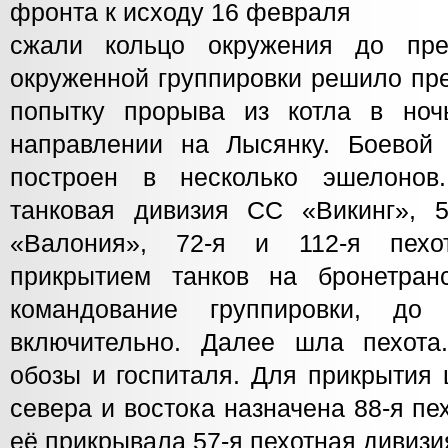
фронта к исходу 16 февраля
сжали кольцо окружения до пре
окруженной группировки решило пр
попытку прорыва из котла в но
направлении на Лысянку. Боевой
построен в несколько эшелоно
танковая дивизия СС «Викинг», 
«Валония», 72-я и 112-я пехо
прикрытием танков на бронетран
командование группировки, до
включительно. Далее шла пехота
обозы и госпиталя. Для прикрытия
севера и востока назначена 88-я пе
её прикрывала 57-я пехотная дивизи