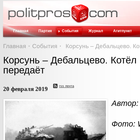
Главная
Партия
События
Журнал
Агитпункт
Главная
События
Корсунь – Дебальцево. Ко
Корсунь – Дебальцево. Котёл 
передаёт
rss лента
20 февраля 2019
Автор:
Фото: W