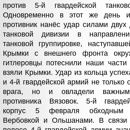
против 5-й гвардейской танко
Одновременно в этот же день и
противник нанёс удар силами двух 
танковой дивизии в направлен
танковой группировке, наступавш
Крымки с внешнего фронта окруж
гитлеровцы потеснили наши части 
взяли Крымки. Удар из кольца успех
и 4-й гвардейской армий не только 
врага, но и овладели важным
противника Вязовок. 5-й гварде
корпус 5 февраля обходным 
Вербовкой и Ольшанами. В связи
полосе 4-й гвардейской армии зна