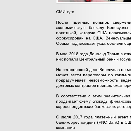
СМИ туго.
После тщетных попыток свержени
экономическую блокаду Венесуэлы.
политикой, которую США навязывали
сфокусирован на США. Венесуэльцы
Обама подписывает указ, объявляющи
В мае 2018 года Дональд Трамп в отве
них попали Центральный банк и госу
На сегодняшний день Венесуэла не м
может вести переговоры по каким-л
подразумевает невозможность веде
долговых контрактов принадлежат юр
В соответствии с этим значительна
продвигает схему блокады финансов
корреспондентских банковских договор
С июля 2017 года платежный агент 
банк-корреспондент (PNC Bank) в СШ
компании.