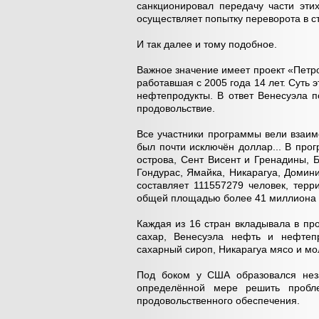
санкционировал передачу части этих
осуществляет попытку переворота в с
И так далее и тому подобное.
Важное значение имеет проект «Петр
работавшая с 2005 года 14 лет. Суть
нефтепродукты. В ответ Венесуэла 
продовольствие.
Все участники программы вели взаим
был почти исключён доллар... В прог
острова, Сент Висент и Гренадины, Б
Гондурас, Ямайка, Никарагуа, Домин
составляет 111557279 человек, терр
общей площадью более 41 миллиона 
Каждая из 16 стран вкладывала в про
сахар, Венесуэла нефть и нефтепр
сахарный сироп, Никарагуа мясо и мо
Под боком у США образовался нез
определённой мере решить пробл
продовольственного обеспечения.