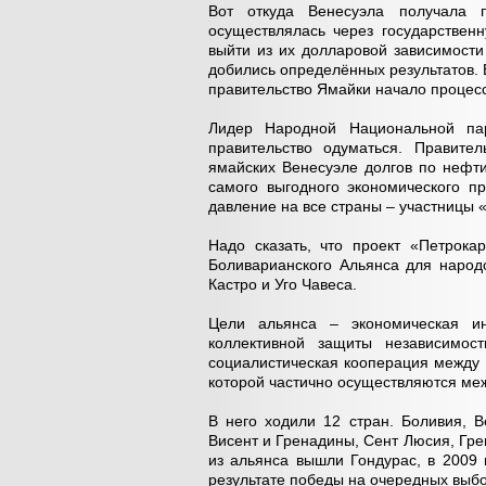
Вот откуда Венесуэла получала 
осуществлялась через государстве
выйти из их долларовой зависимости
добились определённых результатов.
правительство Ямайки начало процес
Лидер Народной Национальной пар
правительство одуматься. Правите
ямайских Венесуэле долгов по нефти
самого выгодного экономического 
давление на все страны – участницы 
Надо сказать, что проект «Петрока
Боливарианского Альянса для народ
Кастро и Уго Чавеса.
Цели альянса – экономическая и
коллективной защиты независимос
социалистическая кооперация между 
которой частично осуществляются ме
В него ходили 12 стран. Боливия, В
Висент и Гренадины, Сент Люсия, Гре
из альянса вышли Гондурас, в 2009 
результате победы на очередных выбор