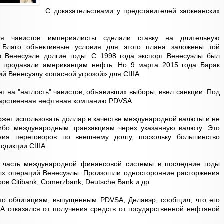
С доказательствами у представителей заокеанских
я чавистов империалисты сделали ставку на длительную
 Благо объективные условия для этого плана заложены той
 Венесуэле долгие годы. С 1998 года экспорт Венесуэлы был
 продавали американцам нефть. Но 9 марта 2015 года Барак
й Венесуэлу «опасной угрозой» для США.
т на "наглость" чавистов, объявивших выборы, ввел санкции. Под
дарственная нефтяная компанию PDVSA.
ожет использовать доллар в качестве международной валюты и не
ибо международным транзакциям через указанную валюту. Это
ния переговоров по внешнему долгу, поскольку большинство
исдикции США.
я часть международной финансовой системы в последние годы
ых операций Венесуэлы. Произошли односторонние расторжения
ов Citibank, Comerzbank, Deutsche Bank и др.
по облигациям, выпущенным PDVSA, Делавэр, сообщил, что его
А отказался от получения средств от государственной нефтяной