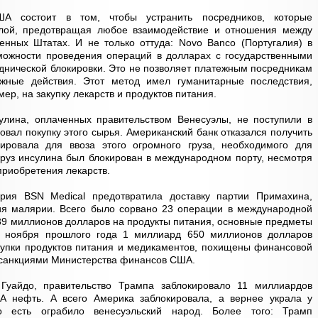
ША состоит в том, чтобы устранить посредников, которые
элой, предотвращая любое взаимодействие и отношения между
нных Штатах. И не только оттуда: Novo Banco (Португалия) в
зможности проведения операций в долларах с государственными
днической блокировки. Это не позволяет платежным посредникам
ежные действия. Этот метод имел гуманитарные последствия,
мер, на закупку лекарств и продуктов питания.
сулина, оплаченных правительством Венесуэлы, не поступили в
овал покупку этого сырья. Американский банк отказался получить
ировала для ввоза этого огромного груза, необходимого для
 груз инсулина был блокирован в международном порту, несмотря
 приобретения лекарств.
ория BSN Medical предотвратила доставку партии Примахина,
ния малярии. Всего было сорвано 23 операции в международной
 39 миллионов долларов на продукты питания, основные предметы
 с ноября прошлого года 1 миллиард 650 миллионов долларов
купки продуктов питания и медикаментов, похищены финансовой
с санкциями Министерства финансов США.
Гуайдо, правительство Трампа заблокировало 11 миллиардов
А нефть. А всего Америка заблокировала, а вернее украла у
 есть ограбило венесуэльский народ. Более того: Трамп