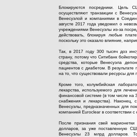
Блокируются посредники. Цель С
осуществляют транзакции с Венесу
Венесуэлой и компаниями в Соедине
августе 2017 года уведомил о нево
учреждениями Венесуэлы из-за посре
действовать, блокируя любые плат
поскольку это оказало влияние, напри
Так, в 2017 году 300 тысяч доз ин
страну, потому что Ситибанк бойкотир
средства, которые Венесуэла депон
пациентов с диабетом. В результате
на то, что существовали ресурсы для
Кроме того, колумбийская лаборат
лекарства, используемого для лече
финансовой системе (в том числе на
снабжения и лекарства). Наконец,
Венесуэлы, предназначенных для по
компанией Euroclear в соответствии 
После признания свей марионетки 
долларов, за уже поставленную СШ
Венесуэлы 23 млрд долларов. То