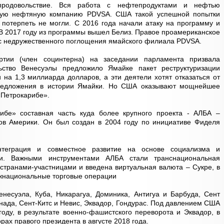
продовольствие. Вся работа с нефтепродуктами и нефтью
нную нефтяную компанию PDVSA. США такой успешной попытки
 потерпеть не могли. С 2016 года начали атаку на программу и
 В 2017 году из программы вышел Белиз. Правое проамериканское
с недружественного поглощения ямайского филиала PDVSA.
тии (член социнтерна) на заседании парламента призвала
льство Венесуэлы предложило Ямайке пакет реструктуризации
 на 1,3 миллиарда долларов, а эти деятели хотят отказаться от
предложения в истории Ямайки. Но США оказывают мощнейшее
«Петрокарибе».
рибе» составная часть куда более крупного проекта - АЛБА –
ов Америки. Он был создан в 2004 году по инициативе Фиделя
нтеграция и совместное развитие на основе социализма и
ти. Важными инструментами АЛБА стали транснациональная
странами-участницами и введена виртуальная валюта – Сукре, в
жнациональные торговые операции
енесуэла, Куба, Никарагуа, Доминика, Антигуа и Барбуда, Сент
нада, Сент-Китс и Невис, Эквадор, Гондурас. Под давлением США
году, в результате военно-фашистского переворота и Эквадор, в
ах правого президента в августе 2018 года.