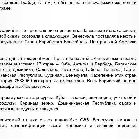
 средств Гуайдо, с тем, чтобы он на венесуэльские же деньги
тране.
окарибе». По предложению президента Чавеса заработала схема,
 этой схемы состояла в следующем. Венесуэла поставляла нефть и
получала от Стран Карибского Бассейна и Центральной Америки
овыгодный товарообмен. При этом из этой экономической схемы
рамме участвуют 17 стран – Куба, Антигуа и Барбуда, Багамские
елиз, Доминика, Сальвадор, Гватемала, Гайяна, Гренада, Гаити,
иканская Республика, Суринам, Венесуэла. Население этих стран
итория 2588969 квадратных километров. Весь Карибский регион
квадратных километров.
грамму какие-то ресурсы. Куба – врачей, инженеров, учителей и
одукты, Суринам зерно, Доминиканская Республика сахар и
лочные продукты и так далее.
ависимый от них рынок наподобие СЭВ. Венесуэла смогла в
емы диверсификации своей экономики и внешней торговли,