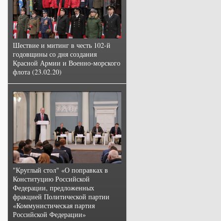
Шествие и митинг в честь 102-й
годовщины со дня создания
Красной Армии и Военно-морского
флота (23.02.20)
"Круглый стол" «О поправках в
Конституцию Российской
Федерации, предложенных
фракцией Политической партии
«Коммунистическая партия
Российской Федерации»