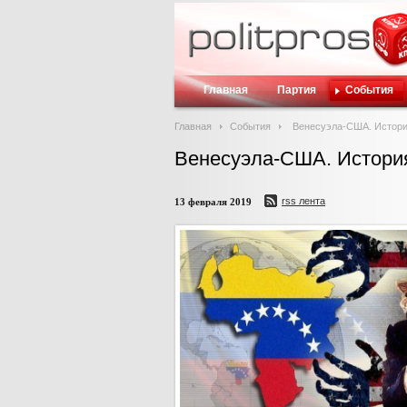
Главная
Партия
События
Главная
События
Венесуэла-США. Истор
Венесуэла-США. Истори
rss лента
13 февраля 2019