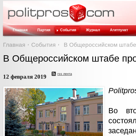
Главная
Партия
События
Журнал
Агитпункт
Главная
События
В Общероссийском штабе
В Общероссийском штабе про
rss лента
12 февраля 2019
Politpr
Во вт
состо
заседа