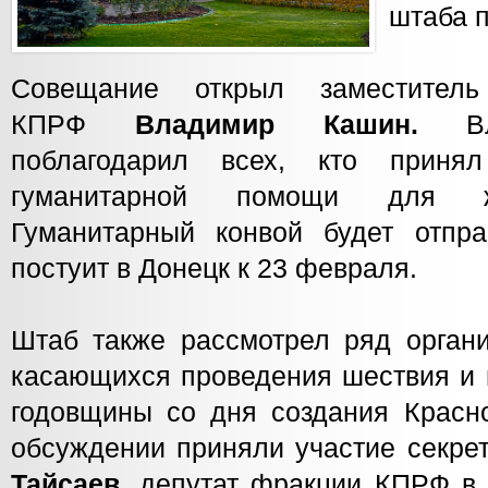
штаба п
Совещание открыл заместител
КПРФ
Владимир Кашин.
В
поблагодарил всех, кто приня
гуманитарной помощи для ж
Гуманитарный конвой будет отпр
постуит в Донецк к 23 февраля.
Штаб также рассмотрел ряд органи
касающихся проведения шествия и м
годовщины со дня создания Красн
обсуждении приняли участие секр
Тайсаев
, депутат фракции КПРФ в