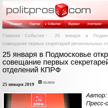
Главная
Партия
События
Журнал
Агитпункт
Главная
События
25 января в Подмос
совещание первых секретарей региональных о
25 января в Подмосковье отк
совещание первых секретаре
отделений КПРФ
rss лента
25 января 2019
Автор
Пресс-