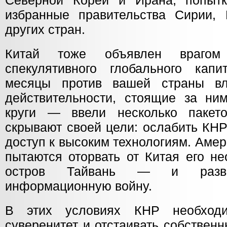
Северной Кореи и Ирана, попытк
избранные правительства Сирии,
других стран.
Китай тоже объявлен врагом 
спекулятивного глобального кап
месяцы против вашей страны 
действительности, стоящие за ним
круги — ввели несколько пакет
скрывают своей цели: ослабить КНР
доступ к высоким технологиям. Аме
пытаются оторвать от Китая его н
остров Тайвань — и разве
информационную войну.
В этих условиях КНР необход
суверенитет и отстаивать собствен