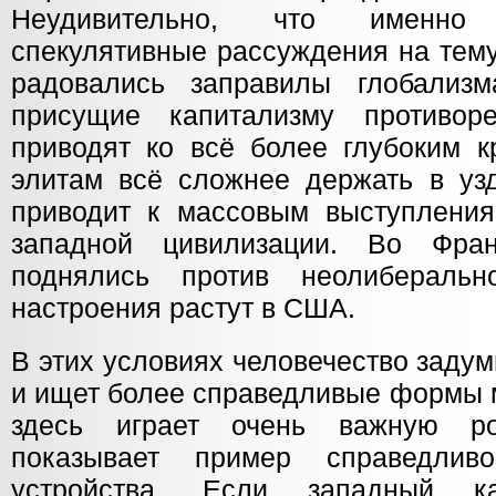
Неудивительно, что именно
спекулятивные рассуждения на тему
радовались заправилы глобализм
присущие капитализму противор
приводят ко всё более глубоким к
элитам всё сложнее держать в уз
приводит к массовым выступлени
западной цивилизации. Во Фра
поднялись против неолибераль
настроения растут в США.
В этих условиях человечество заду
и ищет более справедливые формы 
здесь играет очень важную ро
показывает пример справедливог
устройства. Если западный ка