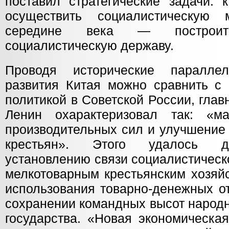
поставил стратегические задачи: 
осуществить социалистическую
середине века — построить
социалистическую державу.
Проводя исторические паралле
развития Китая можно сравнить с 
политикой в Советской России, глав
Ленин охарактеризовал так: «м
производительных сил и улучшение
крестьян». Этого удалось до
установлению связи социалистичес
мелкотоварным крестьянским хозяй
использования товарно-денежных о
сохранении командных высот народн
государства. «Новая экономическа