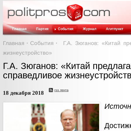
Главная
Партия
События
Журнал
Агитпункт
Главная
События
Г.А. Зюганов: «Китай п
жизнеустройство»
Г.А. Зюганов: «Китай предлаг
справедливое жизнеустройст
rss лента
18 декабря 2018
Источни
Дост