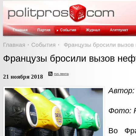
Главная
Партия
События
Журнал
Агитпункт
Главная
События
Французы бросили вызов
Французы бросили вызов не
rss лента
21 ноября 2018
Автор:
Фото: 
Во Фр