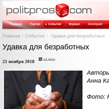
Главная
Партия
События
Журнал
Агитпункт
Главная
События
Удавка для безработных
Удавка для безработных
rss лента
21 ноября 2018
Автор
Анна К
Фото: 