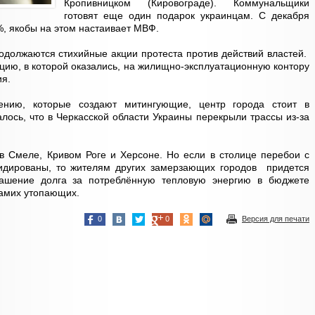
Кропивницком (Кировограде). Коммунальщики
готовят еще один подарок украинцам. С декабря
, якобы на этом настаивает МВФ.
должаются стихийные акции протеста против действий властей.
цию, в которой оказались, на жилищно-эксплуатационную контору
ия.
ению, которые создают митингующие, центр города стоит в
лось, что в Черкасской области Украины перекрыли трассы из-за
 в Смеле, Кривом Роге и Херсоне. Но если в столице перебои с
идированы, то жителям других замерзающих городов придется
гашение долга за потреблённую тепловую энергию в бюджете
самих утопающих.
0
0
Версия для печати