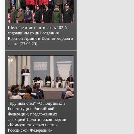
Шествие и митинг в честь 102-й
годовщины со дня создания
Красной Армии и Военно-морского
флота (23.02.20)
"Круглый стол" «О поправках в
Конституцию Российской
Федерации, предложенных
фракцией Политической партии
«Коммунистическая партия
Российской Федерации»