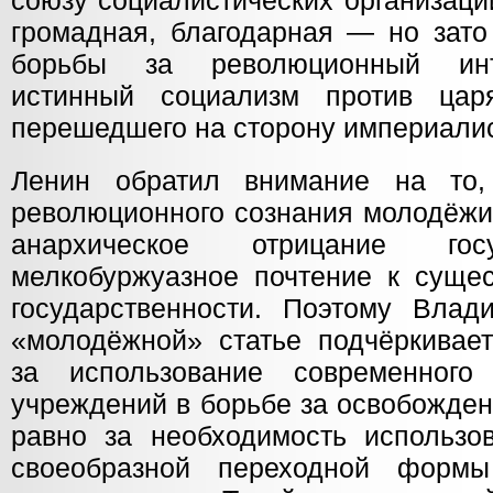
союзу социалистических организац
громадная, благодарная — но зато
борьбы зa революционный инт
истинный социализм против царя
перешедшего на сторону империалис
Ленин обратил внимание на то
революционного сознания молодёжи
анархическое отрицание госу
мелкобуржуазное почтение к суще
государственности. Поэтому Вла
«молодёжной» статье подчёркивает
за использование современного
учреждений в борьбе за освобожден
равно за необходимость использов
своеобразной переходной форм