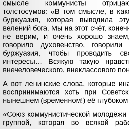
смысле коммунисты отрицаю
толстосумов: «В том смысле, в ка
буржуазия, которая выводила эт
велений бога. Мы на этот счёт, конечн
не верим, и очень хорошо знаем
говорило духовенство, говорили
буржуазия, чтобы проводить сво
интересы… Всякую такую нравств
внечеловеческого, внеклассового по
А вот ленинские слова, которые ин
воспринимаются хоть при Советск
нынешнем (временном!) её глубоком
«Союз коммунистической молодёжи 
группой, которая во всякой раб