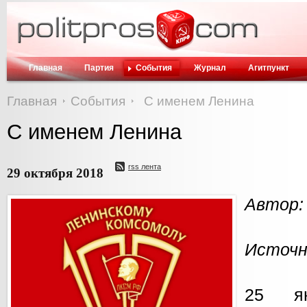
Главная
Партия
События
Журнал
Агитпункт
Главная
События
С именем Ленина
С именем Ленина
rss лента
29 октября 2018
Автор:
Источн
25 я