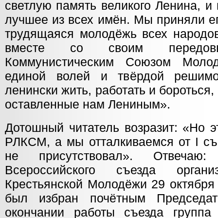
светлую память великого Ленина, и
лучшее из всех имён. Мы приняли ег
трудящаяся молодёжь всех народо
вместе со своим передо
Коммунистическим Союзом Моло
единой волей и твёрдой решимо
ленински жить, работать и бороться,
оставленные нам Лениным».
Дотошный читатель возразит: «Но э
РЛКСМ, а мы отталкиваемся от I съ
не присутствовал». Отвечаю
Всероссийского съезда орган
Крестьянской Молодёжи 29 октября 
был избран почётным Председа
окончании работы съезда группа