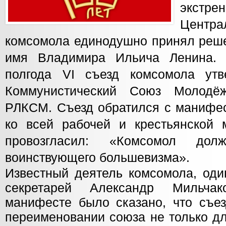
экст
Центр
комсомола единодушно принял реше
имя Владимира Ильича Ленина. 
полгода VI съезд комсомола утв
Коммунистический Союз Молодё
РЛКСМ. Съезд обратился с манифес
ко всей рабочей и крестьянской 
провозгласил: «Комсомол дол
воинствующего большевизма».
Известный деятель комсомола, оди
секретарей Александр Мильча
манифесте было сказано, что съе
переименовании союза не только дл