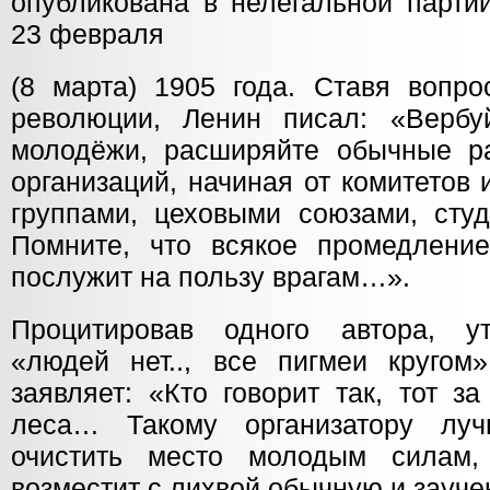
опубликована в нелегальной парти
23 февраля
(8 марта) 1905 года. Ставя вопр
революции, Ленин писал: «Вербу
молодёжи, расширяйте обычные р
организаций, начиная от комитетов
группами, цеховыми союзами, студ
Помните, что всякое промедлени
послужит на пользу врагам…».
Процитировав одного автора, ут
«людей нет.., все пигмеи кругом
заявляет: «Кто говорит так, тот з
леса… Такому организатору лу
очистить место молодым силам,
возместит с лихвой обычную и зауче