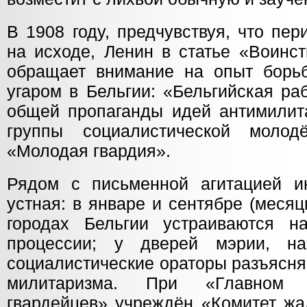
В 1908 году, предчувствуя, что пе
на исходе, Ленин в статье «Воинс
обращает внимание на опыт борь
угаром в Бельгии: «Бельгийская ра
общей пропаганды идей антимилита
группы социалистической моло
«Молодая гвардия».
Рядом с письменной агитацией и
устная: в январе и сентябре (меся
городах Бельгии устраиваются н
процессии; у дверей мэрии, на
социалистические ораторы разъясня
милитаризма. При «Главном 
гвардейцев» учреждён «Комитет жа