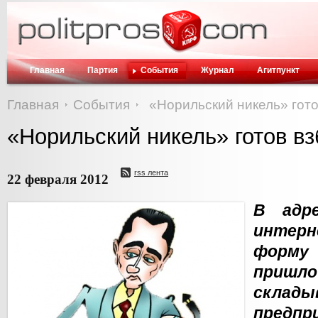
Главная
Партия
События
Журнал
Агитпункт
Главная
События
«Норильский никель» гото
«Норильский никель» готов в
rss лента
22 февраля 2012
В адр
интер
форму
пришло
скла
предп