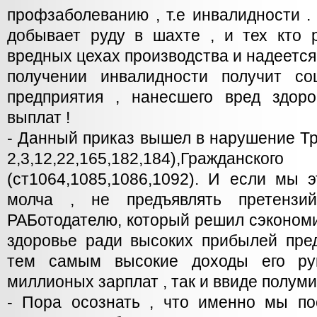
профзаболеванию , т.е инвалидности . 
добывает руду в шахте , и тех кто р
вредных цехах производства и надеется
получении инвалидности получит со
предприятия , нанесшего вред здор
выплат !
- Данный приказ вышел в нарушение Тру
2,3,12,22,165,182,184),Гражд
(ст1064,1085,1086,1092). И если мы 
молча , не предъявлять претенз
РАБотодателю, который решил сэкономи
здоровье ради высоких прибылей пред
тем самым высокие доходы его рук
миллионых зарплат , так и ввиде полум
- Пора осознать , что именно мы по