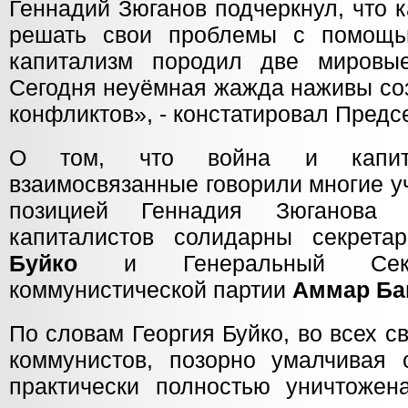
Геннадий Зюганов подчеркнул, что 
решать свои проблемы с помощь
капитализм породил две миров
Сегодня неуёмная жажда наживы соз
конфликтов», - констатировал Пред
О том, что война и капит
взаимосвязанные говорили многие у
позицией Геннадия Зюганова 
капиталистов солидарны секре
Буйко
и Генеральный Секре
коммунистической партии
Аммар Ба
По словам Георгия Буйко, во всех с
коммунистов, позорно умалчивая 
практически полностью уничтоже