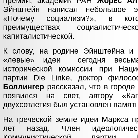
премии, академик РАН
Жорес Ал
Эйнштейн написал небольшое э
«Почему социализм?», в кот
преимуществах социалистич
капиталистической.
К слову, на родине Эйнштейна и 
«левые» идеи сегодня весьма
исторической комиссии при Наци
партии Die Linke, доктор филос
Боллингер
рассказал, что в городе
появился на свет, автору «Ка
двухсотлетия был установлен памятн
На греческой земле идеи Маркса п
лет назад. Член идеологиче
Коммунистической партии Г