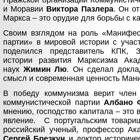
и Моравии
Виктора Пазлера
. Он о
Маркса – это орудие для борьбы с к
Своим взглядом на роль «Манифес
партии» в мировой истории с учас
поделился представитель КПК, 
истории развития Марксизма Ака
наук
Жимин Лю
. Он сделал докла
смысл и современная ценность Ман
В победу коммунизма верит член
коммунистической партии
Албано 
мнению, господство капитала – это
явление. С португальским товар
российский ученый, профессор Ак
Сергей Брезкун
и доктор историче