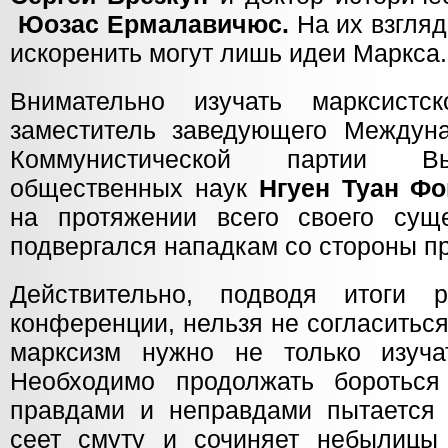
Юозас Ермалавичюс.
На их взгляд
искоренить могут лишь идеи Маркса
Внимательно изучать марксистс
заместитель заведующего Междун
Коммунистической партии Вь
общественных наук
Нгуен Туан Фо
на протяжении всего своего сущ
подвергался нападкам со стороны п
Действительно, подводя итоги 
конференции, нельзя не согласиться
марксизм нужно не только изуча
Необходимо продолжать бороться
правдами и неправдами пытается и
сеет смуту и сочиняет небылицы