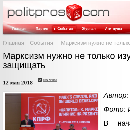
Главная
Партия
События
Журнал
Агитпункт
Главная
События
Марксизм нужно не только
Марксизм нужно не только изу
защищать
rss лента
12 мая 2018
Автор:
Фото: 
В нач