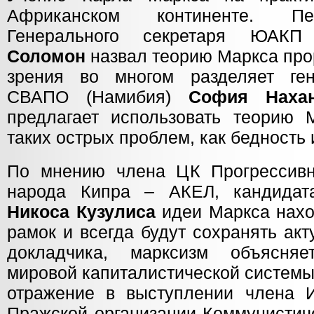
Африканском континенте. Пе
Генерального секретаря ЮАК
Соломон
назвал теорию Маркса про
зрения во многом разделяет ген
СВАПО (Намибия)
София Наха
предлагает использовать теорию
таких острых проблем, как бедность 
По мнению члена ЦК Прогрессивн
народа Кипра – АКЕЛ, кандидата
Никоса Кузулиса
идеи Маркса нахо
рамок и всегда будут сохранять ак
докладчика, марксизм объясня
мировой капиталистической системы
отражение в выступлении члена И
Пражской организации Коммунистич