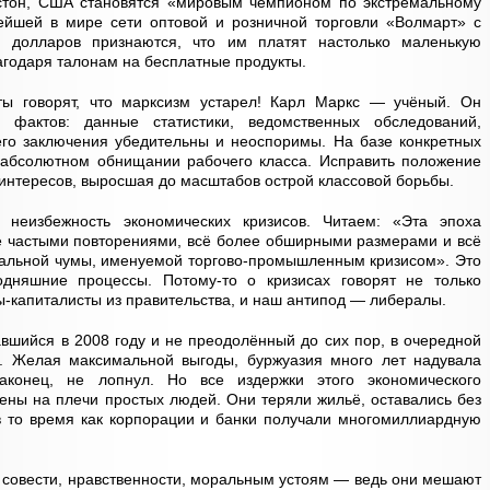
тон, США становятся «мировым чемпионом по экстремальному
нейшей в мире сети оптовой и розничной торговли «Волмарт» с
 долларов признаются, что им платят настолько маленькую
лагодаря талонам на бесплатные продукты.
ты говорят, что марксизм устарел! Карл Маркс — учёный. Он
фактов: данные статистики, ведомственных обследований,
о заключения убедительны и неоспоримы. На базе конкретных
 абсолютном обнищании рабочего класса. Исправить положение
интересов, выросшая до масштабов острой классовой борьбы.
 неизбежность экономических кризисов. Читаем: «Эта эпоха
е частыми повторениями, всё более обширными размерами и всё
иальной чумы, именуемой торгово-промышленным кризисом». Это
одняшние процессы. Потому-то о кризисах говорят не только
ы-капиталисты из правительства, и наш антипод — либералы.
вшийся в 2008 году и не преодолённый до сих пор, в очередной
а. Желая максимальной выгоды, буржуазия много лет надувала
аконец, не лопнул. Но все издержки этого экономического
жены на плечи простых людей. Они теряли жильё, оставались без
в то время как корпорации и банки получали многомиллиардную
к совести, нравственности, моральным устоям — ведь они мешают