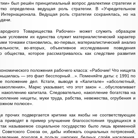
тии» был решён принципиальный вопрос диалектики стратегии и
тко определена ведущая роль стратегии. В «Учредительном
Интернационала. Ведущая роль стратегии сохранялась, но на
адачи.
ародного Товарищества Рабочих» может служить образцом
рвым условием их единства служит материалистический характер
ными точками становились, во-первых, материалистический анализ
тельности, во-вторых, объективное исследование поведения
го общества, которое рассматривалось как следствие развития
экономического положения рабочего класса: «Рабочие! Что нищета
меньшилась — это факт бесспорный…». Поменяйте даты: с 1991 по
е положение дел. Кстати, выводя в «Капитале» «абсолютный,
накопления», Маркс указывает, что этот закон «…обусловливает
 накоплению капитала. Следовательно, накопление богатства на
копление нищеты, муки труда, рабства, невежества, огрубения и
ложном полюсе».
 прочих подвергается критике как якобы не соответствующее
са приводят в пример улучшение благосостояния трудящихся в
и так называемое социальное государство было лишь временной
в Советского Союза он, дабы избежать социальных потрясений,
еделение доходов в пользу широких бедных слоёв населения.