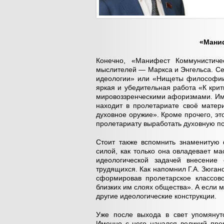
«Мани
Конечно, «Манифест Коммунистич
мыслителей — Маркса и Энгельса. С
идеологии» или «Нищеты философии
яркая и убедительная работа «К кри
мировоззренческими афоризмами. Име
находит в пролетариате своё матер
духовное оружие». Кроме прочего, эт
пролетариату выработать духовную по
Стоит также вспомнить знаменитую 
силой, как только она овладевает м
идеологической задачей внесение 
трудящихся. Как напомнил Г.А. Зюган
сформировав пролетарское классов
близких им слоях общества». А если 
другие идеологические конструкции.
Уже после выхода в свет упомянут
Именно с него начался великий про