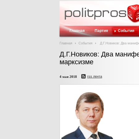
Главная
Партия
События
Главная
События
Д.Г.Новиков: Два манифе
Д.Г.Новиков: Два манифе
марксизме
rss лента
4 мая 2018