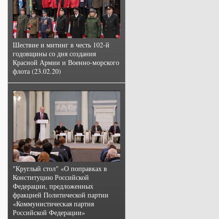
Шествие и митинг в честь 102-й
годовщины со дня создания
Красной Армии и Военно-морского
флота (23.02.20)
"Круглый стол" «О поправках в
Конституцию Российской
Федерации, предложенных
фракцией Политической партии
«Коммунистическая партия
Российской Федерации»