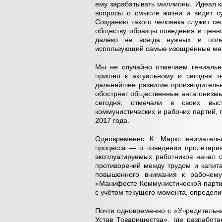
ему зарабатывать миллионы. Идеал к
вопросы о смысле жизни и видит су
Созданию такого человека служит се
обществу образцы поведения и ценн
далеко не всегда нужных и поле
использующий самые изощрённые ме
Мы не случайно отмечаем гениальн
пришёл к актуальному и сегодня те
дальнейшее развитие производитель
обостряет общественные антагонизмы»
сегодня, отмечали в своих выс
коммунистических и рабочих партий,
2017 года.
Одновременно К. Маркс вниматель
процесса — о поведении пролетариат
эксплуатируемых работников начал 
противоречий между трудом и капит
повышенного внимания к рабочему
«Манифесте Коммунистической партии
с учётом текущего момента, определит
Почти одновременно с «Учредитель
Устав Товарищества», где разработа