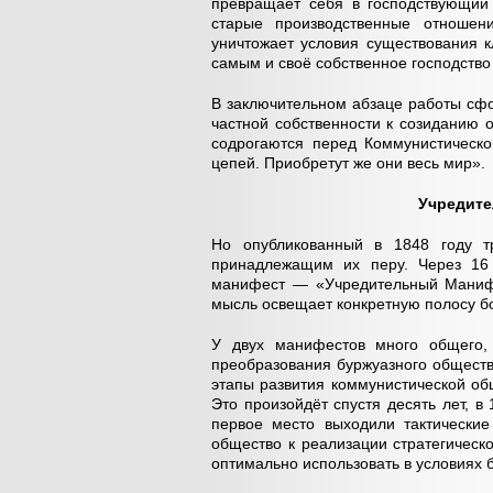
превращает себя в господствующий 
старые производственные отношен
уничтожает условия существования к
самым и своё собственное господство 
В заключительном абзаце работы сфо
частной собственности к созиданию 
содрогаются перед Коммунистическо
цепей. Приобретут же они весь мир».
Учредите
Но опубликованный в 1848 году 
принадлежащим их перу. Через 16
манифест — «Учредительный Манифе
мысль освещает конкретную полосу б
У двух манифестов много общего,
преобразования буржуазного обществ
этапы развития коммунистической о
Это произойдёт спустя десять лет, в
первое место выходили тактические
общество к реализации стратегическ
оптимально использовать в условиях