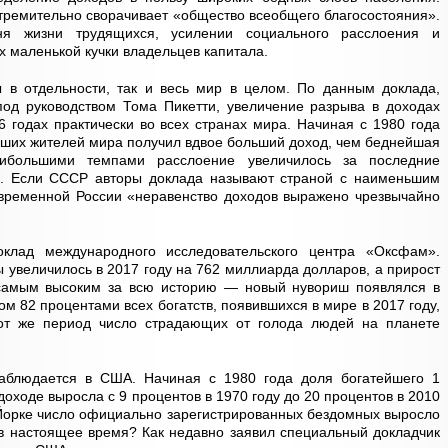
ремительно сворачивает «общество всеобщего благосостояния».
ня жизни трудящихся, усилении социального расслоения и
ах маленькой кучки владельцев капитала.
ы в отдельности, так и весь мир в целом. По данным доклада,
под руководством Тома Пикетти, увеличение разрыва в доходах
годах практически во всех странах мира. Начиная с 1980 года
ейших жителей мира получил вдвое больший доход, чем беднейшая
аибольшими темпами расслоение увеличилось за последние
и. Если СССР авторы доклада называют страной с наименьшим
овременной России «неравенство доходов выражено чрезвычайно
клад международного исследовательского центра «Оксфам».
 увеличилось в 2017 году на 762 миллиарда долларов, а прирост
 самым высоким за всю историю — новый нувориш появлялся в
м 82 процентами всех богатств, появившихся в мире в 2017 году,
тот же период число страдающих от голода людей на планете
аблюдается в США. Начиная с 1980 года доля богатейшего 1
оходе выросла с 9 процентов в 1970 году до 20 процентов в 2010
ю-Йорке число официально зарегистрированных бездомных выросло
ч в настоящее время? Как недавно заявил специальный докладчик