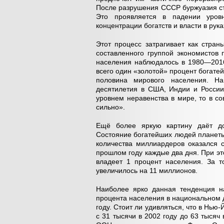
После разрушения СССР буржуазия ст
Это проявляется в падении уров
концентрации богатств и власти в рук
Этот процесс затрагивает как стран
составленного группой экономистов 
населения наблюдалось в 1980—2016 
всего один «золотой» процент богат
половина мирового населения. Н
десятилетия в США, Индии и Росси
уровнем неравенства в мире, то в с
сильно».
Ещё более яркую картину даёт до
Состояние богатейших людей планеты
количества миллиардеров оказался
прошлом году каждые два дня. При это
владеет 1 процент населения. За 
увеличилось на 11 миллионов.
Наиболее ярко данная тенденция н
процента населения в национальном д
году. Стоит ли удивляться, что в Нь
с 31 тысячи в 2002 году до 63 тыся