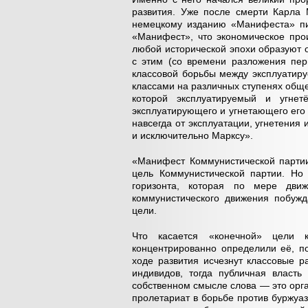
развития. Уже после смерти Карла 
немецкому изданию «Манифеста» пи
«Манифест», что экономическое про
любой исторической эпохи образуют о
с этим (со времени разложения пер
классовой борьбы между эксплуатир
классами на различных ступенях общес
которой эксплуатируемый и угнет
эксплуатирующего и угнетающего его 
навсегда от эксплуатации, угнетения
и исключительно Марксу».
«Манифест Коммунистической партии
цель Коммунистической партии. Но
горизонта, которая по мере движ
коммунистического движения побуж
цели.
Что касается «конечной» цели 
концентрированно определили её, п
ходе развития исчезнут классовые р
индивидов, тогда публичная власть
собственном смысле слова — это орга
пролетариат в борьбе против буржуа