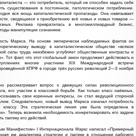
апиталиста — это потребитель, который не способен задать себе
ть существования в постоянном, патологическом потреблении.
годня вся мощь капиталистической пропаганды. Она навязывает
ости, сводящиеся к приобретению всё новых и новых товаров —
зных. Реклама превратилась в многомиллиардный бизнес,
тоды манипуляции сознанием.
ость Маркса. На основе эмпирически наблюдаемых фактов он
оретическому выводу: в капиталистическом обществе «всякое
ной силы труда неизбежно углубляет общественные контрасты и
. Тот факт, что этот глобальный закон продолжает действовать и
туплениях многие участники XIX Международной встречи
 проведённой КПРФ в городе трёх русских революций 2—3 ноября
но рассматривает вопрос о движущих силах революционного
а, его участии в классовой борьбе. Как только класс наёмных,
осознавать свои коренные интересы, он стал ведущей стороной
алом. Следовательно, новый вывод Маркса означал потребность
 классу. Эта стратегическая линия уже была определена в
». Теперь возникла необходимость конкретизировать его задачи
ь тактику его действий.
ным Манифестом» I Интернационала Маркс написал «Примерный
нная им диалектика стратегии и тактики в отношении рабочего