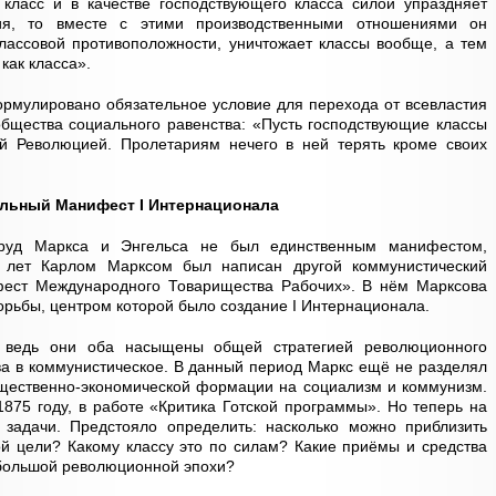
класс и в качестве господствующего класса силой упраздняет
ия, то вместе с этими производственными отношениями он
лассовой противоположности, уничтожает классы вообще, а тем
как класса».
рмулировано обязательное условие для перехода от всевластия
общества социального равенства: «Пусть господствующие классы
й Революцией. Пролетариям нечего в ней терять кроме своих
льный Манифест I Интернационала
труд Маркса и Энгельса не был единственным манифестом,
 лет Карлом Марксом был написан другой коммунистический
ст Международного Товарищества Рабочих». В нём Марксова
орьбы, центром которой было создание I Интернационала.
 ведь они оба насыщены общей стратегией революционного
а в коммунистическое. В данный период Маркс ещё не разделял
бщественно-экономической формации на социализм и коммунизм.
 1875 году, в работе «Критика Готской программы». Но теперь на
 задачи. Предстояло определить: насколько можно приблизить
ой цели? Какому классу это по силам? Какие приёмы и средства
 большой революционной эпохи?