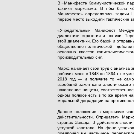
В «Манифесте Коммунистической пар
тактики марксизма. В нём была чё
Манифесте» определялись задачи I 
первое место выходили тактические з
«Учредительный Манифест Междун
диалектики стратегии и тактики. Пе
этой диалектики. Его базой и отправ
общественно-политической действи
основных классов капиталистическо
производительных сил.
Маркс начинает свой труд с анализа 
рабочих масс с 1848 по 1864 г. не у
2018 год — и получите то же само
всеобщий закон капиталистического 
накопление нищеты, соответственное
одном полюсе есть в то же время на
моральной деградации на противопо
Данное положение в марксизме чаще
действительности. Отрицатели Марк
странах Запада. В действительност
уступкой капитала. На фоне успехо
предпочёл им частичное перераспр