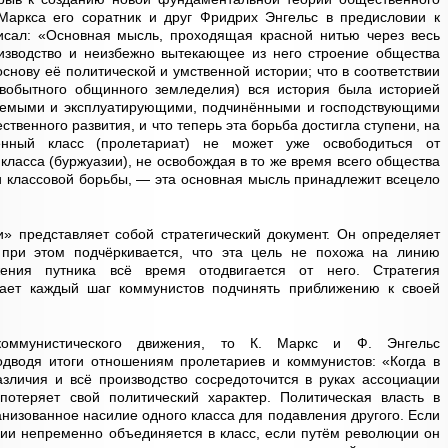
Маркса его соратник и друг Фридрих Энгельс в предисловии к
сал: «Основная мысль, проходящая красной нитью через весь
изводство и неизбежно вытекающее из него строение общества
снову её политической и умственной истории; что в соответствии
вобытного общинного земледелия) вся история была историей
уемыми и эксплуатирующими, подчинёнными и господствующими
твенного развития, и что теперь эта борьба достигла ступени, на
ённый класс (пролетариат) не может уже освободиться от
класса (буржуазии), не освобождая в то же время всего общества
 и классовой борьбы, — эта основная мысль принадлежит всецело
» представляет собой стратегический документ. Он определяет
 при этом подчёркивается, что эта цель не похожа на линию
ения путника всё время отодвигается от него. Стратегия
дает каждый шаг коммунистов подчинять приближению к своей
коммунистического движения, то К. Маркс и Ф. Энгельс
одводя итоги отношениям пролетариев и коммунистов: «Когда в
азличия и всё производство сосредоточится в руках ассоциации
 потеряет свой политический характер. Политическая власть в
низованное насилие одного класса для подавления другого. Если
зии непременно объединяется в класс, если путём революции он