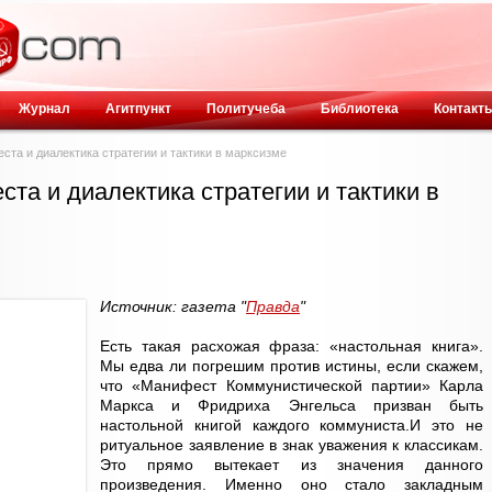
Журнал
Агитпункт
Политучеба
Библиотека
Контакт
ста и диалектика стратегии и тактики в марксизме
ста и диалектика стратегии и тактики в
Источник: газета "
Правда
"
Есть такая расхожая фраза: «настольная книга».
Мы едва ли погрешим против истины, если скажем,
что «Манифест Коммунистической партии» Карла
Маркса и Фридриха Энгельса призван быть
настольной книгой каждого коммуниста.И это не
ритуальное заявление в знак уважения к классикам.
Это прямо вытекает из значения данного
произведения. Именно оно стало закладным