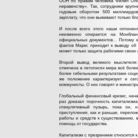
ООН по правам человека Филип Олс
неравенству». Так, сотрудники круп
годовым оборотом 500 миллиардов
зарплату, что они выживают только б
И после всего этого наши оппонен
неизменно опирается на Монблан 
официальных документов… Потому ег
фактов Маркс приходит к выводу об
может только защита рабочими своих 
Второй вывод великого мыслителя:
отмечена в летописях мира всё боле
более гибельными результатами соц
же положение характеризует и сег
коммунисты. О них говорят и министр
Глобальный финансовый кризис, нача
раз доказал порочность капитализм
спекулятивный пузырь, пока он, н
преступления, как и раньше, перело
работы и средств к существованию, 
помощь от государства.
Капитализм с презрением относится 