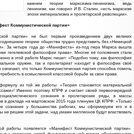
камнем теории марксизма-ленинизма, ведь
ленинизм, как говорил И.В. Сталин, «есть марксизм
эпохи империализма и пролетарской революции».
фест Коммунистической партии»
еской партии» не был первым произведением двух великих
егодняшнюю теорию общества трудно представить без «Немецкой
». За четыре года до «Манифеста» из-под пера Маркса вышла
тике гегелевской философии права». Многие её положения стали
нно в этой работе Маркс пишет: «Подобно тому, как философия
иальное оружие, так и пролетариат находит в философии своё
о означает, что только Коммунистическая партия способна помочь
требность в осмысленной классовой борьбе за свои права.
формулу из той же работы: «Теория становится материальной
ассами»! Именно поэтому КПРФ и считает своей первоочередной
социалистического сознания в пролетарские ряды, в массы
ов в докладе на мартовском 2015 года пленуме ЦК КПРФ: «Только
ое сознание у большинства рабочих, мы сформируем его и в
мы не решим этой задачи, над умами миллионов будут властвовать
ой работы появляется «Манифест Коммунистической партии».
рыв к созданию новой фундаментальной теории общественного