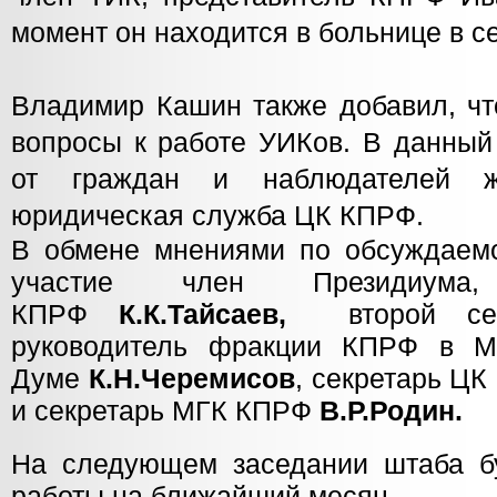
момент он находится в больнице в с
Владимир Кашин также добавил, чт
вопросы к работе УИКов. В данный
от граждан и наблюдателей ж
юридическая служба ЦК КПРФ.
В обмене мнениями по обсуждаем
участие член Президиума
КПРФ
К.К.Тайсаев,
второй се
руководитель фракции КПРФ в Мо
Думе
К.Н.Черемисов
, секретарь Ц
и секретарь МГК КПРФ
В.Р.Родин.
На следующем заседании штаба б
работы на ближайший месяц.