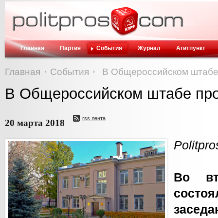
Главная
Партия
События
Журнал
Агитпункт
Главная
События
В Общероссийском штабе
В Общероссийском штабе про
rss лента
20 марта 2018
Politpr
Во вт
состо
заседа