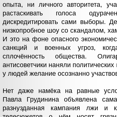
опыта, ни личного авторитета, уч
растаскивать голоса одура
дискредитировать сами выборы. Де
низкопробное шоу со скандалом, ха
И это на фоне опасного экономичес
санкций и военных угроз, когд
сплочённость общества. Олиг
антисоветчики наняли политических 
у людей желание осознанно участвов
Нет даже намёка на равные усло
Павла Грудинина объявлена сама
разнузданная кампания лжи и 
телесюжетов о нём носят грязн