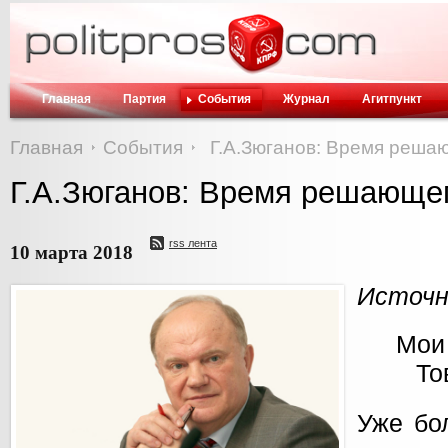
Главная
Партия
События
Журнал
Агитпункт
Главная
События
Г.А.Зюганов: Время реша
Г.А.Зюганов: Время решающе
rss лента
10 марта 2018
Источн
Мои 
То
Уже бо