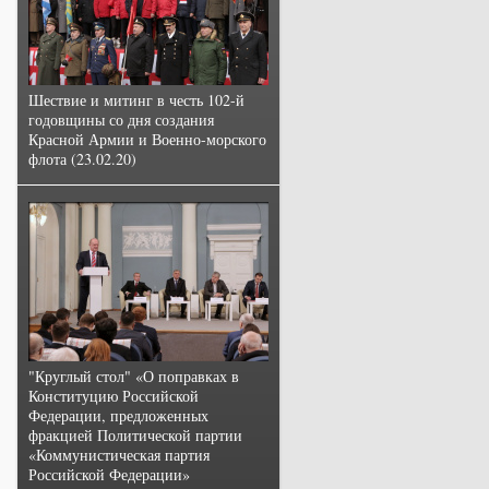
Шествие и митинг в честь 102-й
годовщины со дня создания
Красной Армии и Военно-морского
флота (23.02.20)
"Круглый стол" «О поправках в
Конституцию Российской
Федерации, предложенных
фракцией Политической партии
«Коммунистическая партия
Российской Федерации»