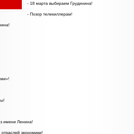
- 18 марта выбираем Грудинина!
- Позор телекиллерам!
нина!
ами»!
ры!
оз имени Ленина!
 отраслей экономики!