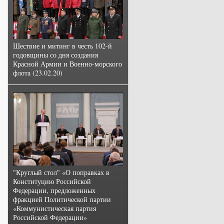
Шествие и митинг в честь 102-й
годовщины со дня создания
Красной Армии и Военно-морского
флота (23.02.20)
"Круглый стол" «О поправках в
Конституцию Российской
Федерации, предложенных
фракцией Политической партии
«Коммунистическая партия
Российской Федерации»