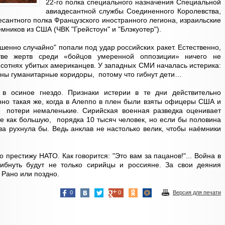
22-го полка специального назначения Специальной
авиадесантной службы Соединенного Королевства,
есантного полка Французского иностранного легиона, израильские
мников из США (ЧВК "Грейстоун" и "Блэкуотер").
енно случайно" попали под удар российских ракет. Естественно,
тве жертв среди «бойцов умеренной оппозиции» ничего не
х сотнях убитых американцев. У западных СМИ началась истерика:
жны гуманитарные коридоры, потому что гибнут дети…
 в осиное гнездо. Признаки истерии в те дни действительно
но такая же, когда в Алеппо в плен были взяты офицеры США и
те потери немаленькие. Сирийская военная разведка оценивает
те как большую, порядка 10 тысяч человек, но если бы половина
ва рухнула бы. Ведь анклав не настолько велик, чтобы наёмники
.
о престижу НАТО. Как говорится: "Это вам за пацанов!"... Война в
ибнуть будут не только сирийцы и россияне. За свои деяния
 Рано или поздно.
0
0
Версия для печати