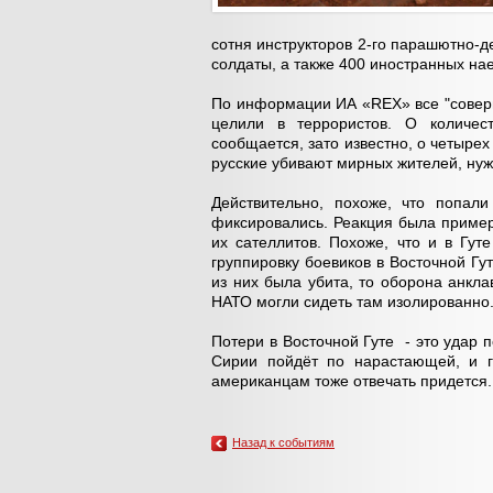
сотня инструкторов 2-го парашютно-д
солдаты, а также 400 иностранных нае
По информации ИА «REX» все "соверш
целили в террористов. О количес
сообщается, зато известно, о четыре
русские убивают мирных жителей, ну
Действительно, похоже, что попали
фиксировались. Реакция была пример
их сателлитов. Похоже, что и в Гу
группировку боевиков в Восточной Гу
из них была убита, то оборона анкла
НАТО могли сидеть там изолированно
Потери в Восточной Гуте - это удар п
Сирии пойдёт по нарастающей, и г
американцам тоже отвечать придется.
Назад к событиям