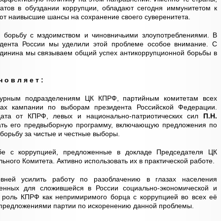
татов в обуздании коррупции, обладают сегодня иммунитетом к
ют наивысшие шансы на сохранение своего суверенитета.
 борьбу с мздоимством и чиновничьими злоупотреблениями. В
дента России мы уделили этой проблеме особое внимание. С
удинина мы связываем общий успех антикоррупционной борьбы в
н о в л я е т :
уктурным подразделениям ЦК КПРФ, партийным комитетам всех
ах кампании по выборам президента Российской Федерации.
дата от КПРФ, левых и национально-патриотических сил
П.Н.
ать его предвыборную программу, включающую предложения по
борьбу за чистые и честные выборы.
бе с коррупцией, предложенные в докладе Председателя ЦК
ного Комитета. Активно использовать их в практической работе.
вней усилить работу по разоблачению в глазах населения
венных для сложившейся в России социально-экономической и
ь роль КПРФ как непримиримого борца с коррупцией во всех её
 предложениями партии по искоренению данной проблемы.