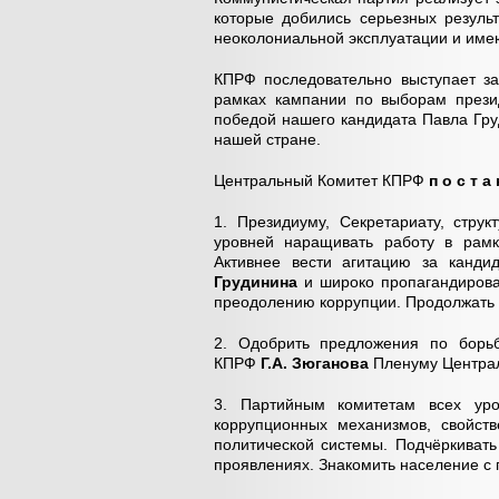
которые добились серьезных резуль
неоколониальной эксплуатации и име
КПРФ последовательно выступает за
рамках кампании по выборам прези
победой нашего кандидата Павла Гр
нашей стране.
Центральный Комитет КПРФ
п о с т а 
1. Президиуму, Секретариату, стр
уровней наращивать работу в рамк
Активнее вести агитацию за канди
Грудинина
и широко пропагандиров
преодолению коррупции. Продолжать 
2. Одобрить предложения по борь
КПРФ
Г.А. Зюганова
Пленуму Централь
3. Партийным комитетам всех уро
коррупционных механизмов, свойст
политической системы. Подчёркиват
проявлениях. Знакомить население с