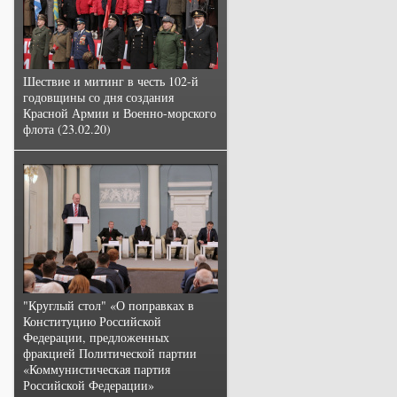
Шествие и митинг в честь 102-й
годовщины со дня создания
Красной Армии и Военно-морского
флота (23.02.20)
"Круглый стол" «О поправках в
Конституцию Российской
Федерации, предложенных
фракцией Политической партии
«Коммунистическая партия
Российской Федерации»