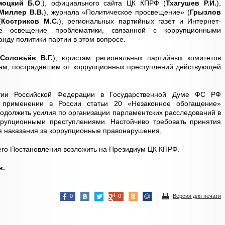
моцкий Б.О
.), официального сайта ЦК КПРФ (
Тхагушев Р.И.
),
Миллер В.В.
), журнала «Политическое просвещение» (
Грызлов
(
Костриков М.С.
), региональных партийных газет и Интернет-
кое освещение проблематики, связанной с коррупционными
анду политики партии в этом вопросе.
Соловьёв В.Г.
), юристам региональных партийных комитетов
ам, пострадавшим от коррупционных преступлений действующей
ртии Российской Федерации в Государственной Думе ФС РФ
 применении в России статьи 20 «Незаконное обогащение»
одолжить усилия по организации парламентских расследований в
рупционными преступлениями. Настойчиво требовать принятия
я наказания за коррупционные правонарушения.
его Постановления возложить на Президиум ЦК КПРФ.
в.
0
0
Версия для печати