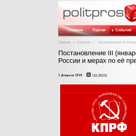
Главная
Партия
События
Главная
События
Постановление III (янв
Постановление III (янва
России и мерах по её п
rss лента
1 февраля 2018