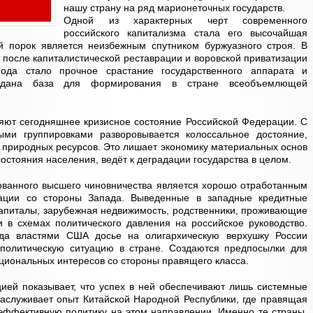
нашу страну на ряд марионеточных государств.
Одной из характерных черт современного
российского капитализма стала его высочайшая
й порок является неизбежным спутником буржуазного строя. В
 после капиталистической реставрации и воровской приватизации
ода стало прочное срастание государственного аппарата и
оздана база для формирования в стране всеобъемлющей
яют сегодняшнее кризисное состояние Российской Федерации. С
ыми группировками разворовывается колоссальное достояние,
ж природных ресурсов. Это лишает экономику материальных основ
состояния населения, ведёт к деградации государства в целом.
ованного высшего чиновничества является хорошо отработанным
ации со стороны Запада. Выведенные в западные кредитные
апиталы, зарубежная недвижимость, родственники, проживающие
и в схемах политического давления на российское руководство.
да властями США досье на олигархическую верхушку России
 политическую ситуацию в стране. Создаются предпосылки для
циональных интересов со стороны правящего класса.
ией показывает, что успех в ней обеспечивают лишь системные
аслуживает опыт Китайской Народной Республики, где правящая
эффективную политику на этом направлении. Именно те страны,