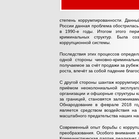
степень коррумпированности. Данны
России данная проблема обострилась
в 1990-е годы. Итогом этого пери
криминальных структур. Была с
коррупционной системы.
Последствия этих процессов определ
одной стороны чиновно-криминальн
получаемое за счёт продажи за рубе
роста, влечёт за собой падение благо
С другой стороны шантаж коррумпир
приёмом неоколониальной эксплуат
организации и офшорные структуры к
за границей, становятся заложникам
Обнародование в феврале 2018 го
является средством воздействия на
масштабного предательства наших на
Современный опыт борьбы с коррупц
преобразования. Особого внимания з
Коммунистическая партия реализует 