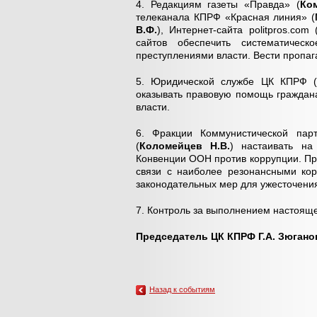
4. Редакциям газеты «Правда» (
Ко
телеканала КПРФ «Красная линия» (
В.Ф.
), Интернет-сайта politpros.com 
сайтов обеспечить систематичес
преступлениями власти. Вести пропаг
5. Юридической службе ЦК КПРФ (
оказывать правовую помощь граждан
власти.
6. Фракции Коммунистической па
(
Коломейцев Н.В.
) настаивать на
Конвенции ООН против коррупции. Пр
связи с наиболее резонансными кор
законодательных мер для ужесточени
7. Контроль за выполнением настоящ
Председатель ЦК КПРФ Г.А. Зюгано
Назад к событиям