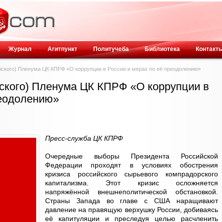
Журнал
Агитпункт
Политучеба
Библиотека
Контакт
арского) Пленума ЦК КПРФ «О коррупции в России и мерах по её преодолению»
рского) Пленума ЦК КПРФ «О коррупции в
реодолению»
Пресс-служба ЦК КПРФ
Очередные выборы Президента Российской
Федерации проходят в условиях обострения
кризиса российского сырьевого компрадорского
капитализма. Этот кризис осложняется
напряжённой внешнеполитической обстановкой.
Страны Запада во главе с США наращивают
давление на правящую верхушку России, добиваясь
её капитуляции и преследуя целью расчленить