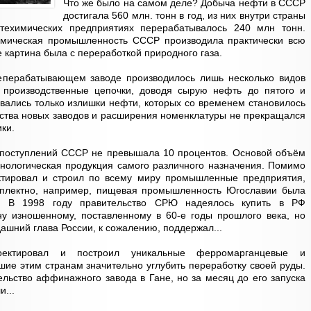
Что же было на самом деле? Добыча нефти в СССР
достигала 560 млн. тонн в год, из них внутри страны
ехимических предприятиях перерабатывалось 240 млн тонн.
ическая промышленность СССР производила практически всю
е картина была с переработкой природного газа.
еперабатывающем заводе производилось лишь несколько видов
 производственные цепочки, доводя сырую нефть до пятого и
авались только излишки нефти, которых со временем становилось
ьства новых заводов и расширения номенклатуры не прекращался
ки.
поступлений СССР не превышала 10 процентов. Основой объём
нологическая продукция самого различного назначения. Помимо
ировал и строил по всему миру промышленные предприятия,
мплектно, например, пищевая промышленность Югославии была
ва. В 1998 году правительство СРЮ надеялось купить в РФ
ну изношенному, поставленному в 60-е годы прошлого века, но
ашний глава России, к сожалению, поддержал...
ктировал и построил уникальные ферромарганцевые и
шие этим странам значительно углубить переработку своей руды.
ельство аффинажного завода в Гане, но за месяц до его запуска
...