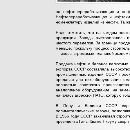
на нефтеперерабатывающих и нефт
Нефтеперарабатывающая и нефтехим
номенклатуру изделий из нефти. Та ж
Надо отметить, что на каждом нефт
продукции. Заводы выстраивались в
шестого переделов. За границу прод
меньше, поскольку процесс строител
– таковы «гримасы» плановой экономи
Продажа нефти в балансе валютных 
экспорта СССР составляла высокотех
промышленных изделий СССР проект
продавая для них оборудование ко
полностью советского производст
аналогичное оборудование, на заме
началась агрессия НАТО, которую тогд
В Перу и Боливии СССР спрое
полиметаллические заводы, позволяв
В 1966 году СССР заканчивал строит
президента Ганы Кваме Нкруму свергли