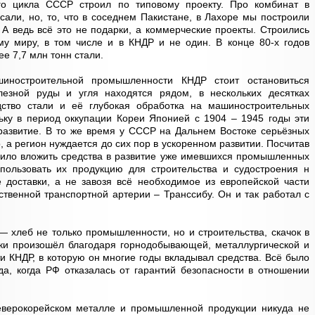
го цикла СССР строил по типовому проекту. Про комбинат в
сали, но, то, что в соседнем Пакистане, в Лахоре мы построили
 А ведь всё это не подарки, а коммерческие проекты. Строились
му миру, в том числе и в КНДР и не один. В конце 80-х годов
е 7,7 млн тонн стали.
шиностроительной промышленности КНДР стоит остановиться
езной руды и угля находятся рядом, в нескольких десятках
дство стали и её глубокая обработка на машиностроительных
ьку в период оккупации Кореи Японией с 1904 – 1945 годы эти
развитие. В то же время у СССР на Дальнем Востоке серьёзных
 а регион нуждается до сих пор в ускоренном развитии. Посчитав
шило вложить средства в развитие уже имевшихся промышленных
пользовать их продукцию для строительства и судостроения н
 доставки, а не завозя всё необходимое из европейской части
твенной транспортной артерии – Транссибу. Он и так работал с
— хлеб не только промышленности, но и строительства, скачок в
тки произошёл благодаря горнодобывающей, металлургической и
КНДР, в которую он многие годы вкладывал средства. Всё было
а, когда РФ отказалась от гарантий безопасности в отношении
северокорейском металле и промышленной продукции никуда не