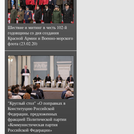
Шествие и митинг в честь 102-й
годовщины со дня создания
Красной Армии и Военно-морского
флота (23.02.20)
"Круглый стол" «О поправках в
Конституцию Российской
Федерации, предложенных
фракцией Политической партии
«Коммунистическая партия
Российской Федерации»