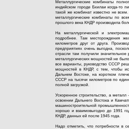
Металлургические комбинаты полно
индийском городе Бхилаи когда-то пи
такой же комбинат известно не всем.
металлургические комбинаты по все
прошлого века КНДР производила боле
На металлургической и электрома
подробнее. Там месторождения жел
километров друг от друга. Произво
предприятиях очень выгодна, поскол
отрасли там получили значительное 
металлургических мощностей не было,
все варианты, руководство СССР ре
мощностей в КНДР, с тем, чтобы ис
Дальнем Востоке, на коротком плече
СССР на тысячи километров по единс
полной загрузкой.
Ускоренное строительство, а металл 
освоении Дальнего Востока и Камча
машиностроительной промышленности 
хорошо и взаимовыгодно до 1991 год
КНДР, данных ей после 1945 года.
Надо отметить, что потребности в 