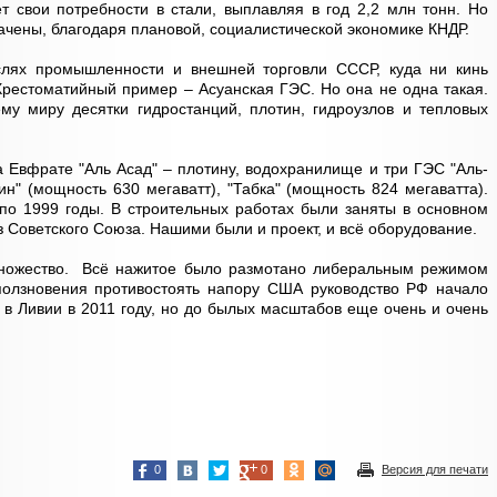
т свои потребности в стали, выплавляя в год 2,2 млн тонн. Но
ены, благодаря плановой, социалистической экономике КНДР.
слях промышленности и внешней торговли СССР, куда ни кинь
. Хрестоматийный пример – Асуанская ГЭС. Но она не одна такая.
му миру десятки гидростанций, плотин, гидроузлов и тепловых
 Евфрате "Аль Асад" – плотину, водохранилище и три ГЭС "Аль-
ин" (мощность 630 мегаватт), "Табка" (мощность 824 мегаватта).
по 1999 годы. В строительных работах были заняты в основном
 Советского Союза. Нашими были и проект, и всё оборудование.
ожество. Всё нажитое было размотано либеральным режимом
оползновения противостоять напору США руководство РФ начало
 в Ливии в 2011 году, но до былых масштабов еще очень и очень
0
0
Версия для печати