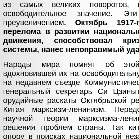
из самых великих поворотов, 
освободительное значение. Э
преувеличением
. Октябрь 1917-
перелома в развитии национальн
движения, способствовал кри
системы, нанес непоправимый уд
Народы мира помнят об этой
вдохновившей их на освободительну
на недавнем съезде Коммунистичес
генеральный секретарь Си Цзиньп
орудийные раскаты Октябрьской р
Китая марксизм-ленинизм. Пер
научной теории марксизма-лен
решения проблем страны. Так ки
опору в поисках национальной нез