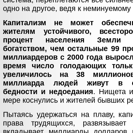
одно на другое, ведя к неминуемому 
Капитализм не может обеспеч
жителям устойчивого, всестор
процент населения Земли 
богатством, чем остальные 99 пр
миллиардеров с 2000 года выросл
время число голодающих толь
увеличилось на 38 миллионо
миллиарда людей живут в с
бедности и недоедания
. Нищета 
мере коснулись и жителей бывших р
Пытаясь удержаться на плаву, кап
права трудящихся, развязывает 
вкладывает миллиарды долларов 