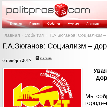
Главная
Партия
События
Журнал
Агитпункт
Главная
События
Г.А.Зюганов: Социализм –
Г.А.Зюганов: Социализм – дор
rss лента
6 ноября 2017
Ува
Дор
Мы собр
городе-