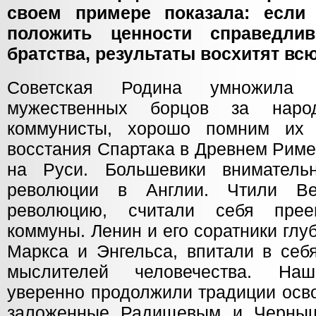
своем примере показала: если
положить ценности справедлив
братства, результаты восхитят вс
Советская Родина умножила 
мужественных борцов за наро
коммунисты, хорошо помним их
восстания Спартака в Древнем Риме
на Руси. Большевики вниматель
революции в Англии. Чтили Ве
революцию, считали себя прее
коммуны. Ленин и его соратники гл
Маркса и Энгельса, впитали в себ
мыслителей человечества. Наш
уверенно продолжили традиции осв
заложенные Радищевым и Черныш