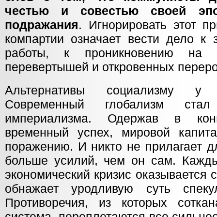
честью и совестью своей эпо
подражания
. Игнорировать этот п
компартии означает вести дело к 
работы, к проникновению на 
перевертышей и откровенных перер
Альтернативы социализму у ч
Современный глобализм ста
империализма. Одержав в кон
временный успех, мировой капит
поражению. И никто не прилагает д
больше усилий, чем он сам. Кажд
экономический кризис оказывается 
обнажает уродливую суть спекул
Противоречия, из которых соткан
система, переплетаются все сильне