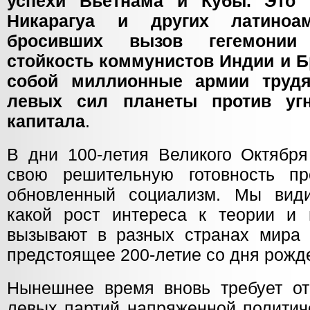
успехи Вьетнама и Кубы. Это 
Никарагуа и других латиноам
бросивших вызов гегемонии
стойкость коммунистов Индии и Б
собой миллионные армии трудя
левых сил планеты против угн
капитала
.
В дни 100-летия Великого Октябр
свою решительную готовность пр
обновленный социализм. Мы види
какой рост интереса к теории и 
вызывают в разных странах мира 
предстоящее 200-летие со дня рожд
Нынешнее время вновь требует от
левых партий напряженной политич