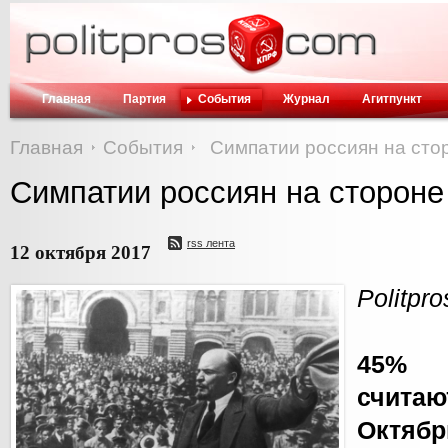
Главная
Партия
События
Журнал
Агитпункт
Главная
События
Симпатии россиян на сто
Симпатии россиян на сторон
rss лента
12 октября 2017
Politpr
45% 
счита
Октябр