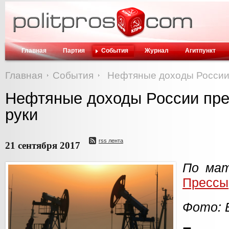
Главная
Партия
События
Журнал
Агитпункт
Главная
События
Нефтяные доходы России 
Нефтяные доходы России пре
руки
rss лента
21 сентября 2017
По мат
Прессы
Фото: 