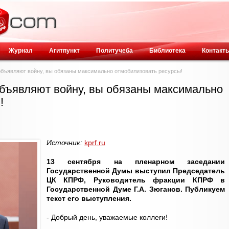
Журнал
Агитпункт
Политучеба
Библиотека
Контакт
 объявляют войну, вы обязаны максимально отмобилизовать ресурсы!
 объявляют войну, вы обязаны максимально
!
Источник:
kprf.ru
13 сентября на пленарном заседании
Государственной Думы выступил Председатель
ЦК КПРФ, Руководитель фракции КПРФ в
Государственной Думе Г.А. Зюганов. Публикуем
текст его выступления.
- Добрый день, уважаемые коллеги!