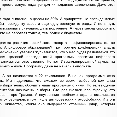
 просто ахнул, когда увидел их недавнее заключение. Даже этот
!
 года выполнен в целом на 50%. А приоритетные президентские
бы президенту завести еще одну зеленую тетрадку. И не тянуть
лизировать ситуацию, дать поручение. А через месяц спросить с
 кто не работает толком, тем более с бюджетом.
рамма развития российского экспорта профинансирована только
о. А цифровое образование? Три громкие конференции власть
есконечно уверяют журналистов, что у нас будет развиваться это
ием целевой президентской программы развития цифрового
заниматься ответственно. Но нет! Из запланированной суммы на
ичего – ноль. Программу даже не начали выполнять.
. А он начинается с 22 триллионов. В нашей программе ясно
ить. Мы надеялись, что сможем во время выборной компании
 избирателям, обсудить нашу программу с ними. Но телевидение
сентября назначены выборы. Сто раз сказали про Украину, сто
 раз – про Трампа. А внутренние проблемы страны остались за
ток сериалов, в том числе антисоветских и русофобских. И это в
ть общество, чтобы оно выдержало страшный удар, который