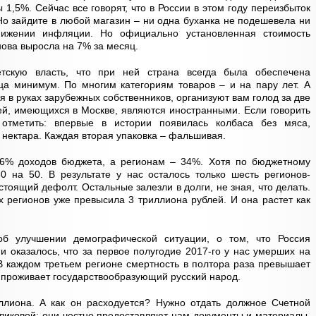
1,5%. Сейчас все говорят, что в России в этом году переизбыток
Но зайдите в любой магазин – ни одна буханка не подешевела ни
нижении инфляции. Но официально установленная стоимость
ова выросла на 7% за месяц.
тскую власть, что при ней страна всегда была обеспечена
ца минимум. По многим категориям товаров – и на пару лет. А
 в руках зарубежных собственников, организуют вам голод за две
тей, имеющихся в Москве, являются иностранными. Если говорить
отметить: впервые в истории появилась колбаса без мяса,
 нектара. Каждая вторая упаковка – фальшивая.
66% доходов бюджета, а регионам – 34%. Хотя по бюджетному
0 на 50. В результате у нас осталось только шесть регионов-
тоящий дефолт. Остальные залезли в долги, не зная, что делать.
 регионов уже превысила 3 триллиона рублей. И она растет как
б улучшении демографической ситуации, о том, что Россия
и оказалось, что за первое полугодие 2017-го у нас умерших на
В каждом третьем регионе смертность в полтора раза превышает
е проживает государствообразующий русский народ.
лиона. А как он расходуется? Нужно отдать должное Счетной
оликовой: они честно предоставляют нам документы и материалы,