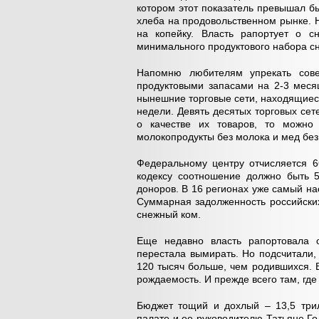
котором этот показатель превышал бы 
хлеба на продовольственном рынке. 
на копейку. Власть рапортует о с
минимального продуктового набора сн
Напомню любителям упрекать сове
продуктовыми запасами на 2-3 меся
нынешние торговые сети, находящиеся
недели. Девять десятых торговых се
о качестве их товаров, то можно 
молокопродукты без молока и мед без
Федеральному центру отчисляется 
кодексу соотношение должно быть 5
доноров. В 16 регионах уже самый нас
Суммарная задолженность российских
снежный ком.
Еще недавно власть рапортовала о
перестала вымирать. Но подсчитали, 
120 тысяч больше, чем родившихся. 
рождаемость. И прежде всего там, гд
Бюджет тощий и дохлый – 13,5 трил
палате и ее руководителю Татьяне Г