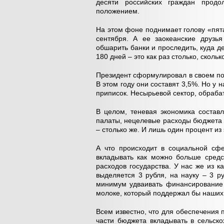
десяти российских граждан прод
положением.
На этом фоне поднимает голову «пят
сентября. А ее заокеанские друзь
обшарить банки и проследить, куда д
180 дней – это как раз столько, сколь
Президент сформулировал в своем по
В этом году они составят 3,5%. Но у н
приписок. Несырьевой сектор, обра
В целом, теневая экономика состав
палаты, нецелевые расходы бюджета 
– столько же. И лишь один процент и
А что происходит в социальной сф
вкладывать как можно больше средс
расходов государства. У нас же из 
выделяется 3 рубля, на науку – 3 р
минимум удваивать финансирование 
молоке, который поддержал бы наших 
Всем известно, что для обеспечения
части бюджета вкладывать в сельско