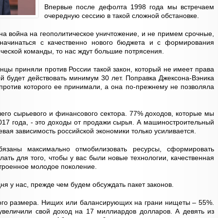
Впервые после дефолта 1998 года мы встречаем
очередную сессию в такой сложной обстановке.
на война на геополитическое уничтожение, и не примем срочные,
начинаться с качественно нового бюджета и с формирования
ческой команды, то нас ждут большие потрясения.
нцы приняли против России такой закон, который не имеет права
ый будет действовать минимум 30 лет. Поправка Джексона-Вэника
 против которого ее принимали, а она по-прежнему не позволяла
его сырьевого и финансового сектора. 77% доходов, которые мы
017 года, - это доходы от продажи сырья. А машиностроительный
евая зависимость российской экономики только усиливается.
язаны максимально отмобилизовать ресурсы, сформировать
ать для того, чтобы у вас были новые технологии, качественная
строенное молодое поколение.
дня у нас, прежде чем будем обсуждать пакет законов.
ого размера. Нищих или балансирующих на грани нищеты – 55%.
увеличили свой доход на 17 миллиардов долларов. А девять из