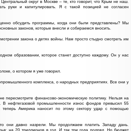
Центральный округ в Москве – те, кто говорит, что Крым не наш.
ать руки и капитулировать. Я с такой позицией не согласен
ценно обсудить программы, когда они были представлены? Мы
основных законов, которые внесли и собираемся вносить.
отрении закона о детях войны. Нам просто стыдно смотреть им
одном образовании, которое станет доступно каждому. Он у нас
локе, о котором я уже говорил.
промышленного комплекса, о народных предприятиях. Все они у
 не пересмотрите финансово-экономическую политику. Нельзя на
у. В нефтегазовой промышленности износ фондов превысил 55
 А теперь Америка наносит по этому сектору удар с помощью
то они давно назрели. Мы продолжаем платить Западу дань.
ья: на 20 триллионов в год. И так три года подряд. Но бюджет