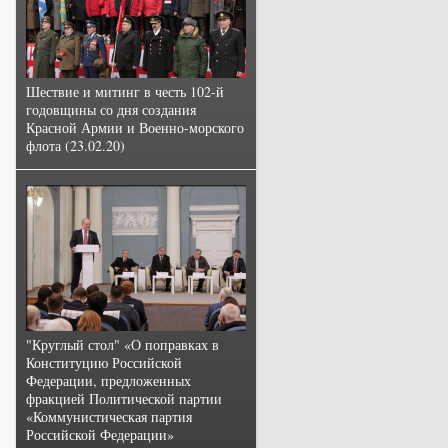
Шествие и митинг в честь 102-й
годовщины со дня создания
Красной Армии и Военно-морского
флота (23.02.20)
"Круглый стол" «О поправках в
Конституцию Российской
Федерации, предложенных
фракцией Политической партии
«Коммунистическая партия
Российской Федерации»