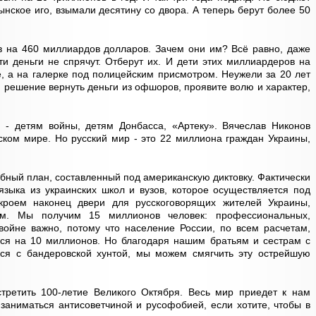
нское иго, взымали десятину со двора. А теперь берут более 50
в на 460 миллиардов долларов. Зачем они им? Всё равно, даже
эти деньги не спрячут. Отберут их. И дети этих миллиардеров на
е, а на галерке под полицейским присмотром. Неужели за 20 лет
 решение вернуть деньги из офшоров, проявите волю и характер,
 - детям войны, детям Донбасса, «Артеку». Вячеслав Никонов
ском мире. Но русский мир - это 22 миллиона граждан Украины,
бный план, составленный под американскую диктовку. Фактически
 языка из украинских школ и вузов, которое осуществляется под
кроем наконец двери для русскоговорящих жителей Украины,
ам. Мы получим 15 миллионов человек: профессиональных,
войне важно, потому что население России, по всем расчетам,
ься на 10 миллионов. Но благодаря нашим братьям и сестрам с
ься с бандеровской хунтой, мы можем смягчить эту острейшую
стретить 100-летие Великого Октября. Весь мир приедет к нам
 заниматься антисоветчиной и русофобией, если хотите, чтобы в