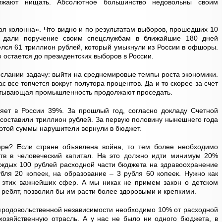
олжают нищать. Абсолютное большинство недовольны своим
ая колонна». Что видно и по результатам выборов, прошедших 10
я дали поручение своим спецслужбам в ближайшие 180 дней
елся 61 триллион рублей, который умыкнули из России в офшоры.
ко остается до президентских выборов в России.
слании задачу: выйти на среднемировые темпы роста экономики.
ас все топчется вокруг полутора процентов. Да и то скорее за счет
батывающая промышленность продолжают проседать.
ляет в России 39%. За прошлый год, согласно докладу Счетной
составили триллион рублей. За первую половину нынешнего года
з этой суммы нарушители вернули в бюджет.
ере? Если стране объявлена война, то тем более необходимо
тв в человеческий капитал. На это должно идти минимум 20%
каждых 100 рублей расходной части бюджета на здравоохранение
убля 20 копеек, на образование – 3 рубля 60 копеек. Нужно как
этих важнейших сфер. А мы никак не примем закон о детском
ребят, позволил бы им расти более здоровыми и крепкими.
 продовольственной независимости необходимо 10% от расходной
хозяйственную отрасль. А у нас не было ни одного бюджета, в