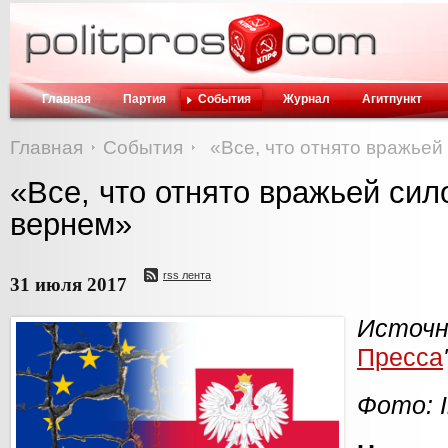
Главная
Партия
События
Журнал
Агитпункт
Главная
События
«Все, что отнято вражьей
«Все, что отнято вражьей сил
вернем»
rss лента
31 июля 2017
Исто
Пресса
Фото: I