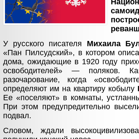
Национ
самои
постр
реванш
У русского писателя
Михаила Бул
«Пан Пилсудский», в котором опис
дома, ожидающие в 1920 году прих
освободителей» — поляков. К
разочарование, когда «освободи
определяют им на квартиру кобылу
Ее «поселяют» в комнаты, устланн
При этом предупредительно высели
подвал.
Словом, ждали высокоцивилизова