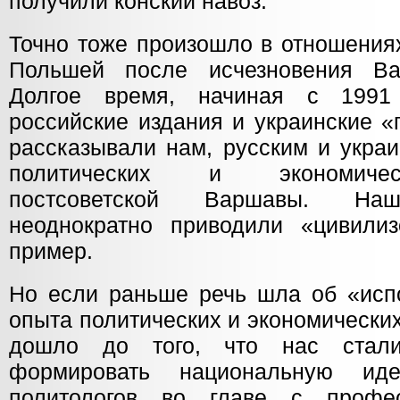
получили конский навоз.
Точно тоже произошло в отношения
Польшей после исчезновения Вар
Долгое время, начиная с 1991
российские издания и украинские 
рассказывали нам, русским и укра
политических и экономичес
постсоветской Варшавы. На
неоднократно приводили «цивили
пример.
Но если раньше речь шла об «испо
опыта политических и экономически
дошло до того, что нас стали
формировать национальную ид
политологов во главе с профе