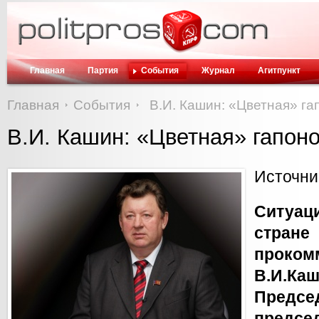
Главная
Партия
События
Журнал
Агитпункт
Главная
События
В.И. Кашин: «Цветная» г
В.И. Кашин: «Цветная» гапон
Источни
Ситуа
стран
проком
В.И
Предсе
предсе