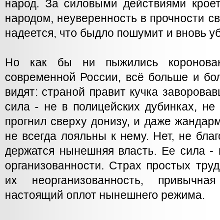
народ. За силовыми действиями кроет
народом, неуверенность в прочности св
надеется, что быдло пошумит и вновь уб
Но как бы ни пыжились коронова
современной России, всё больше и бо
видят: страной правит кучка заворовав
сила - не в полицейских дубинках, не
прогнил сверху донизу, и даже жанда
не всегда лояльны к нему. Нет, не бла
держатся нынешняя власть. Ее сила -
организованности. Страх простых тру
их неорганизованность, привычна
настоящий оплот нынешнего режима.