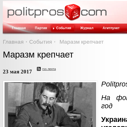
Главная
Партия
События
Журнал
Агитпункт
Главная
События
Маразм крепчает
Маразм крепчает
rss лента
23 мая 2017
Politpr
На фо
год
Укра