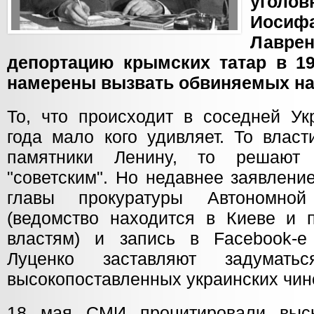
уголо
Иоси
Лавр
депортацию крымских татар в 19
намерены вызвать обвиняемых на
То, что происходит в соседней Ук
года мало кого удивляет. То влас
памятники Ленину, то решают
"советским". Но недавнее заявлен
главы прокуратуры Автономно
(ведомство находится в Киеве и 
властям) и запись в Facebook-е
Луценко заставляют задумать
высокопоставленных украинских чин
18 мая СМИ процитировали выск