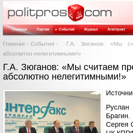
Главная
Партия
События
Журнал
Агитпункт
Главная
События
Г.А. Зюганов: «Мы с
абсолютно нелегитимными!»
Г.А. Зюганов: «Мы считаем 
абсолютно нелегитимными!»
Источни
Руслан
Брагин.
Сергея 