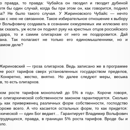
о правда, то правда: Чубайса он гвоздил и гвоздит дубиной
тя бы один случай, когда бы при этом он, как говорится, поднял
ва? Не было такого случая. У Жириновского Чубайс — нечто
как с нею не связанное. Такое избирательное отношение к выбору
у Вольфовичу создавать в сознании охмуряемых им иллюзию его
 сказать, уж если он поднял руку на крестных отцов российского
йдара, то и самим олигархам от него не поздоровится. Дай
хана. Так полагают не только его единомышленники, но и
 самом деле?
 Жириновский — гроза олигархов. Ведь записано же в программе
ие рост тарифов сверх установленных государством пределов,
Конкретно, жестко, внятно. Но далее следуют меры, весьма
, то есть олигархов.
ном росте тарифов монополий до 5% в год». Короче говоря,
и олигархической собственности законом гарантируется. Сколько
ь как приверженец различных форм собственности, господство
ороже всего. А что касается остальных форм, то как придется:
рхической — один Бог ведает… Гарантирует Владимир Вольфович
трудящихся, правда, в границах 5% роста тарифов. Вроде бы и
ыло.