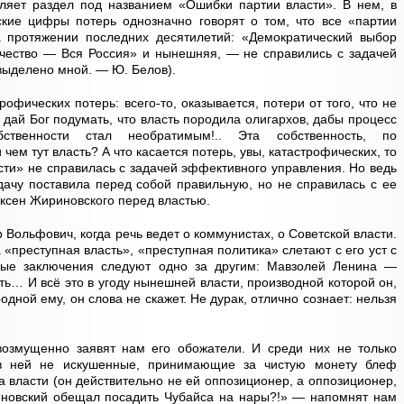
яет раздел под названием «Ошибки партии власти». В нем, в
ские цифры потерь однозначно говорят о том, что все «партии
 протяжении последних десятилетий: «Демократический выбор
чество — Вся Россия» и нынешняя, — не справились с задачей
выделено мной. — Ю. Белов).
фических потерь: всего-то, оказывается, потери от того, что не
 дай Бог подумать, что власть породила олигархов, дабы процесс
бственности стал необратимым!.. Эта собственность, по
чем тут власть? А что касается потерь, увы, катастрофических, то
сти» не справилась с задачей эффективного управления. Но ведь
дачу поставила перед собой правильную, но не справилась с ее
ксен Жириновского перед властью.
Вольфович, когда речь ведет о коммунистах, о Советской власти.
 «преступная власть», «преступная политика» слетают с его уст с
ные заключения следуют одно за другим: Мавзолей Ленина —
ь… И всё это в угоду нынешней власти, производной которой он,
одной ему, он слова не скажет. Не дурак, отлично сознает: нельзя
озмущенно заявят нам его обожатели. И среди них не только
в ней не искушенные, принимающие за чистую монету блеф
 власти (он действительно не ей оппозиционер, а оппозиционер,
иновский обещал посадить Чубайса на нары?!» — напомнят нам