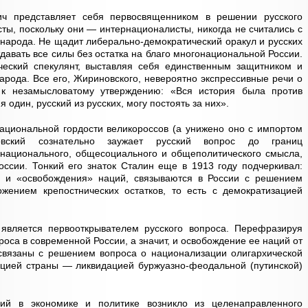
ч представляет себя первосвященником в решении русского
ты, поскольку они — интернационалисты, никогда не считались с
народа. Не щадит либерально-демократический оракул и русских
тдавать все силы без остатка на благо многонациональной России.
ческий спекулянт, выставляя себя единственным защитником и
арода. Все его, Жириновского, невероятно экспрессивные речи о
 к незамысловатому утверждению: «Вся история была против
я один, русский из русских, могу постоять за них».
ациональной гордости великороссов (а унижено оно с импортом
вский сознательно заужает русский вопрос до границ
енационального, общесоциального и общеполитического смысла,
оссии. Тонкий его знаток Сталин еще в 1913 году подчеркивал:
т, и «освобождения» наций, связываются в России с решением
ожением крепостнических остатков, то есть с демократизацией
является первооткрывателем русского вопроса. Перефразируя
роса в современной России, а значит, и освобождение ее наций от
 связаны с решением вопроса о национализации олигархической
зацией страны — ликвидацией буржуазно-феодальной (путинской)
лий в экономике и политике возникло из целенаправленного