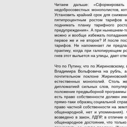
Читаем дальше: «Сформировать
недобросовестных монополистов, кот
Установить крайний срок для снижен
пятипроцентным ростом тарифов м
поднимать планку тарифного рос
предупреждения». А при нынешнем-то
можно и вообще избежать попадания 
первое же и не второе? И после пос
тарифов. Не напоминает ли предла
практику, когда при галопирующем р
гнев этот выльется на улицы, дает от
Что по Путину, что по Жириновскому, 
Владимира Вольфовича на рубль, а
почтительном поклоне Жириновски
естественных монополий. Столь ж
дипломатией сильных слов, популя
положение предвыборной программы Л
есть право собственности должен име
прямо-таки образец социальной справ
право частной собственности на земл
общенародной, нет и упоминания). 
возведено в закон, ЛДПР, в отличие 
общенародное достояние, что только