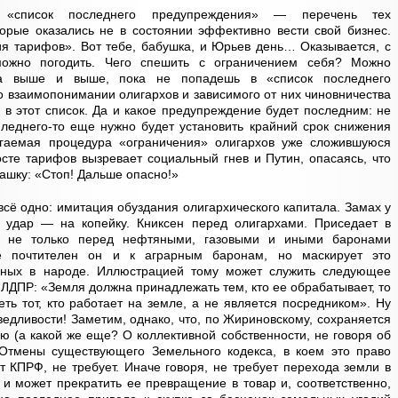
 «список последнего предупреждения» — перечень тех
орые оказались не в состоянии эффективно вести свой бизнес.
ия тарифов». Вот тебе, бабушка, и Юрьев день… Оказывается, с
ожно погодить. Чего спешить с ограничением себя? Можно
та выше и выше, пока не попадешь в «список последнего
 взаимопонимании олигархов и зависимого от них чиновничества
в этот список. Да и какое предупреждение будет последним: не
леднего-то еще нужно будет установить крайний срок снижения
гаемая процедура «ограничения» олигархов уже сложившуюся
осте тарифов вызревает социальный гнев и Путин, опасаясь, что
машку: «Стоп! Дальше опасно!»
всё одно: имитация обуздания олигархического капитала. Замах у
 удар — на копейку. Книксен перед олигархами. Приседает в
й не только перед нефтяными, газовыми и иными баронами
е почтителен он и к аграрным баронам, но маскирует это
рных в народе. Иллюстрацией тому может служить следующее
ДПР: «Земля должна принадлежать тем, кто ее обрабатывает, то
ть тот, кто работает на земле, а не является посредником». Ну
едливости! Заметим, однако, что, по Жириновскому, сохраняется
ю (а какой же еще? О коллективной собственности, не говоря об
Отмены существующего Земельного кодекса, в коем это право
от КПРФ, не требует. Иначе говоря, не требует перехода земли в
 и может прекратить ее превращение в товар и, соответственно,