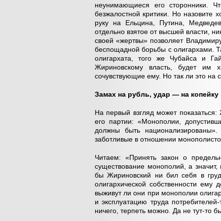
неунимающиеся его сторонники. Чт
безжалостной критики. Но назовите хо
руку на Ельцина, Путина, Медведе
отдельно взятое от высшей власти, ни
своей «жертвы» позволяет Владимир
беспощадной борьбы с олигархами. Так
олигархата, того же Чубайса и Га
Жириновскому власть, будет им 
сочувствующие ему. Но так ли это на
Замах на рубль, удар — на копейку
На первый взгляд может показаться:
его партии: «Монополии, допустивш
должны быть национализированы». 
заботливые в отношении монополистов
Читаем: «Принять закон о предель
существование монополий, а значит, 
бы Жириновский ни бил себя в груд
олигархической собственности ему д
выживут ли они при монополии олига
и эксплуатацию труда потребителей-
ничего, терпеть можно. Да не тут-то б