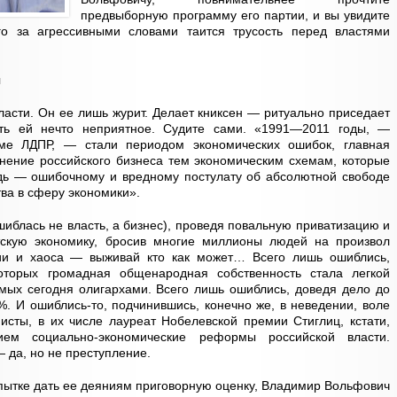
предвыборную программу его партии, и вы увидите
го за агрессивными словами таится трусость перед властями
ч
ласти. Он ее лишь журит. Делает книксен — ритуально приседает
ать ей нечто неприятное. Судите сами. «1991—2011 годы, —
ме ЛДПР, — стали периодом экономических ошибок, главная
нение российского бизнеса тем экономическим схемам, которые
ь — ошибочному и вредному постулату об абсолютной свободе
ва в сферу экономики».
шиблась не власть, а бизнес), проведя повальную приватизацию и
кую экономику, бросив многие миллионы людей на произвол
ии и хаоса — выживай кто как может… Всего лишь ошиблись,
оторых громадная общенародная собственность стала легкой
мых сегодня олигархами. Всего лишь ошиблись, доведя дело до
. И ошиблись-то, подчинившись, конечно же, в неведении, воле
сты, в их числе лауреат Нобелевской премии Стиглиц, кстати,
ием социально-экономические реформы российской власти.
 да, но не преступление.
опытке дать ее деяниям приговорную оценку, Владимир Вольфович