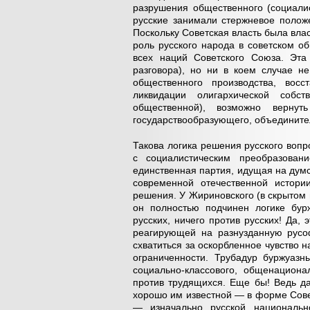
разрушения общественного (социалис
русские занимали стержневое полож
Поскольку Советская власть была вла
роль русского народа в советском о
всех наций Советского Союза. Эта
разговора), но ни в коем случае н
общественного производства, восс
ликвидации олигархической собс
общественной), возможно верн
государствообразующего, объединител
Такова логика решения русского воп
с социалистическим преобразован
единственная партия, идущая на думс
современной отечественной истори
решения. У Жириновского (в скрытом 
он полностью подчинен логике бурж
русских, ничего против русских! Да,
реагирующей на разнузданную русо
схватиться за оскорбленное чувство 
ограниченности. Трубадур буржуазн
социально-классового, общенациона
против трудящихся. Еще бы! Ведь д
хорошо им известной — в форме Сове
— изначально русской национальн