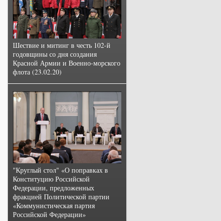
Шествие и митинг в честь 102-й
годовщины со дня создания
Красной Армии и Военно-морского
флота (23.02.20)
"Круглый стол" «О поправках в
Конституцию Российской
Федерации, предложенных
фракцией Политической партии
«Коммунистическая партия
Российской Федерации»