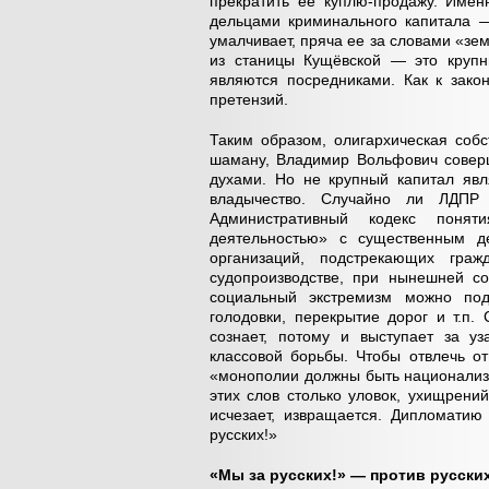
прекратить ее куплю-продажу. Имен
дельцами криминального капитала —
умалчивает, пряча ее за словами «зе
из станицы Кущёвской — это крупн
являются посредниками. Как к зак
претензий.
Таким образом, олигархическая собс
шаману, Владимир Вольфович соверш
духами. Но не крупный капитал явл
владычество. Случайно ли ЛДПР 
Административный кодекс понят
деятельностью» с существенным 
организаций, подстрекающих гр
судопроизводстве, при нынешней со
социальный экстремизм можно под
голодовки, перекрытие дорог и т.п
сознает, потому и выступает за у
классовой борьбы. Чтобы отвлечь о
«монополии должны быть национализи
этих слов столько уловок, ухищрени
исчезает, извращается. Дипломатию
русских!»
«Мы за русских!» — против русски