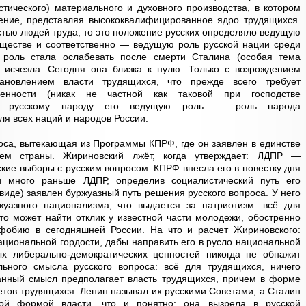
тического) материального и духовного производства, в котором
ение, представляя высококвалифицированное ядро трудящихся.
стью людей труда, то это положение русских определяло ведущую
бществе и соответственно — ведущую роль русской нации среди
 роль стала ослабевать после смерти Сталина (особая тема
е исчезла. Сегодня она близка к нулю. Только с возрождением
тановлением власти трудящихся, что прежде всего требует
твенности (никак не частной как таковой при господстве
уть русскому народу его ведущую роль — роль народа
я всех наций и народов России.
роса, вытекающая из Программы КПРФ, где он заявлен в единстве
ием страны. Жириновский лжёт, когда утверждает: ЛДПР —
кие выборы с русским вопросом. КПРФ внесла его в повестку дня
и много раньше ЛДПР, определив социалистический путь его
виде) заявлен буржуазный путь решения русского вопроса. У него
уазного национализма, что выдается за патриотизм: всё для
 это может найти отклик у известной части молодежи, обостренно
фобию в сегодняшней России. На что и расчет Жириновского:
национальной гордости, дабы направить его в русло национальной
ых либерально-демократических ценностей никогда не обнажит
льного смысла русского вопроса: всё для трудящихся, ничего
анный смысл предполагает власть трудящихся, причем в форме
тов трудящихся. Ленин называл их русскими Советами, а Сталин
ой формой власти, что и понятно: она вызрела в русской