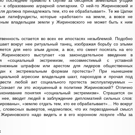
но последнее привело к скупке за бесценок земельных угодий
 к образованию аграрной олигархии. О ней-то Жириновский и
мля должна принадлежать тем, кто ее обрабатывает». Те же Цапки
ые латифундисты, которые «работают» на земле, а вовсе не
онным владельцам земли у Жириновского не может быть к ним
твенность остается во всех ее ипостасях незыблемой. Подобно
ает вокруг нее ритуальный танец, изображая борьбу со злыми
яется для него злым духом, а все, кто смеет посягать на его
Жириновского выступает «за законодательное введение в
ия «социальный экстремизм, несовместимый с уставной
денежным штрафом или арестом для лидеров общественных
аждан к экстремальным формам протеста»? При нынешнем
циальной агрессии владельцев шахт, пароходов и прочая под
вести любой акт социального протеста эксплуатируемых —
. Сознает ли это искушенный в политике Жириновский? Отлично
законивание понятия «социальный экстремизм». Страшится он
т нее, вводит людей в заблуждение дипломатией сильных слов:
рованы», «землю отдать тем, кто ее обрабатывает»… Но вокруг
й, словесных вывертов, недомолвок, что их первозданный смысл
 Жириновского надо видеть и в его коронном лозунге «Мы за
х