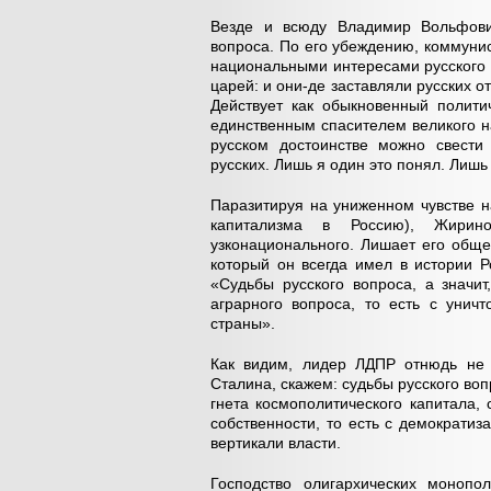
Везде и всюду Владимир Вольфови
вопроса. По его убеждению, коммунис
национальными интересами русского 
царей: и они-де заставляли русских о
Действует как обыкновенный полити
единственным спасителем великого н
русском достоинстве можно свести
русских. Лишь я один это понял. Лишь 
Паразитируя на униженном чувстве н
капитализма в Россию), Жирино
узконационального. Лишает его общ
который он всегда имел в истории Р
«Судьбы русского вопроса, а значи
аграрного вопроса, то есть с уничт
страны».
Как видим, лидер ЛДПР отнюдь не 
Сталина, скажем: судьбы русского воп
гнета космополитического капитала,
собственности, то есть с демократи
вертикали власти.
Господство олигархических монопо