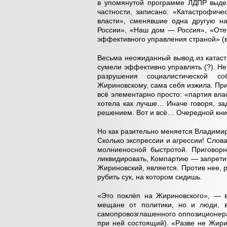
в упомянутой программе ЛДПР выдел
частности, записано: «Катастрофиче
власти», сменявшие одна другую на
России», «Наш дом — Россия», «Оте
эффективного управления страной» (
Весьма неожиданный вывод из катастро
сумели эффективно управлять (?). Не
разрушения социалистической со
Жириновскому, сама себя изжила. При 
всё элементарно просто: «партия вла
хотела как лучше… Иначе говоря, за
решением. Вот и всё… Очередной кни
Но как разительно меняется Владимир 
Сколько экспрессии и агрессии! Слова
молниеносной быстротой. Приговор
ликвидировать, Компартию — запретит
Жириновский, является. Против нее, р
рубить сук, на котором сидишь.
«Это поклёп на Жириновского», — в
мещане от политики, но и люди, 
самопровозглашенного оппозиционера
при ней состоящий). «Разве не Жир