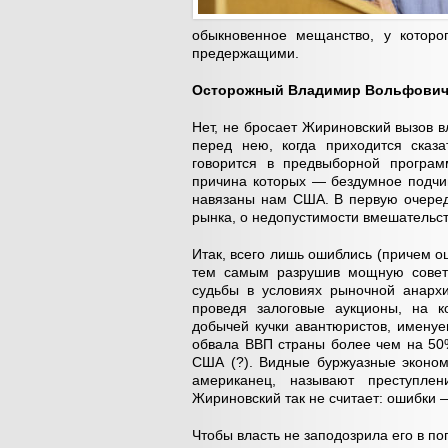
обыкновенное мещанство, у которо
предержащими.
Осторожный Владимир Вольфови
Нет, не бросает Жириновский вызов в
перед нею, когда приходится сказ
говорится в предвыборной програм
причина которых — бездумное подчи
навязаны нам США. В первую очеред
рынка, о недопустимости вмешательст
Итак, всего лишь ошиблись (причем о
тем самым разрушив мощную советс
судьбы в условиях рыночной анарх
проведя залоговые аукционы, на к
добычей кучки авантюристов, именуе
обвала ВВП страны более чем на 50%
США (?). Видные буржуазные экономи
американец, называют преступлен
Жириновский так не считает: ошибки —
Чтобы власть не заподозрила его в п