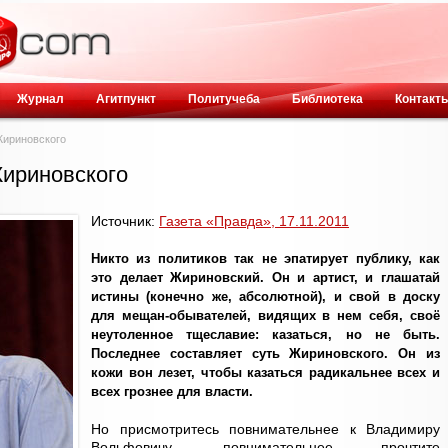
Журнал
Агитпункт
Политучеба
Библиотека
Контакт
ириновского
ириновского
Источник:
Газета «Правда», 17.11.2011
Никто из политиков так не эпатирует публику, как
это делает Жириновский. Он и артист, и глашатай
истины (конечно же, абсолютной), и свой в доску
для мещан-обывателей, видящих в нем себя, своё
неутоленное тщеславие: казаться, но не быть.
Последнее составляет суть Жириновского. Он из
кожи вон лезет, чтобы казаться радикальнее всех и
всех грознее для власти.
Но присмотритесь повнимательнее к Владимиру
Вольфовичу, повнимательнее прочтите