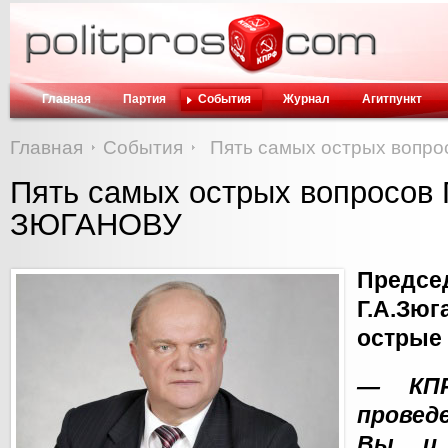
Главная
Партия
События
Журнал
Агитпункт
Главная
События
Пять самых острых вопр
Пять самых острых вопросов
ЗЮГАНОВУ
Предс
Г.А.З
острые
— КПР
провед
Вы и 