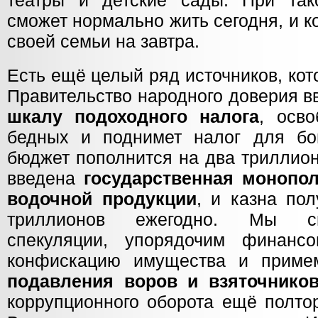
театры и детские сады. При так
сможет нормально жить сегодня, и 
своей семьи на завтра.
Есть ещё целый ряд источников, ко
Правительство народного доверия в
шкалу подоходного налога
, осво
бедных и поднимет налог для бог
бюджет пополнится на два триллион
введена
государственная монопол
водочной продукции
, и казна по
триллионов ежегодно. Мы св
спекуляции, упорядочим финансо
конфискацию имущества и приме
подавления воров и взяточнико
коррупционного оборота ещё полто