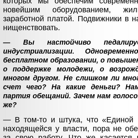
которых мы обеспечим современн
новейшим оборудованием, жи
заработной платой. Подвижники в н
нищенствовать.
—
Вы настойчиво педалир
индустриализации. Одновреме
бесплатном образовании, о повышен
о поддержке молодежи, о возрож
многом другом. Не слишком ли мно
счет чего? На какие деньги? На
партия обещаний. Зачем нам голосо
же?
— В том-то и штука, что «Единой 
находящейся у власти, пора не обе
за свою работу. Что же касается 