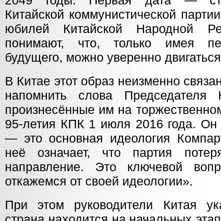
2049 годы. Первая дата — сто
Китайской коммунистической партии
юбилей Китайской Народной Ре
понимают, что, только имея п
будущего, можно уверенно двигаться
В Китае этот образ неизменно связа
напомнить слова Председателя
произнесённые им на торжественно
95-летия КПК 1 июля 2016 года. Он
— это основная идеология Компарт
неё означает, что партия потер
направление. Это ключевой воп
откажемся от своей идеологии».
При этом руководители Китая ук
страна находится на начальных эта