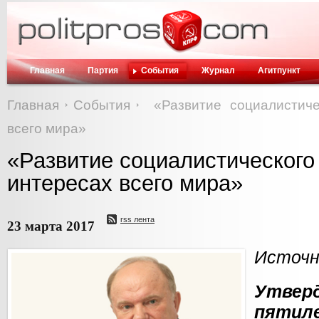
Главная
Партия
События
Журнал
Агитпункт
Главная
События
«Развитие социалистич
всего мира»
«Развитие социалистического
интересах всего мира»
rss лента
23 марта 2017
Источни
Утв
пяти