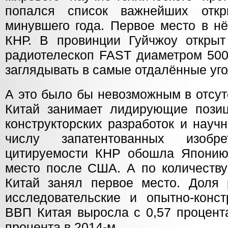
попался список важнейших отк
минувшего года. Первое место в н
КНР. В провинции Гуйчжоу откры
радиотелескоп FAST диаметром 500
заглядывать в самые отдалённые уг
А это было бы невозможным в отсут
Китай занимает лидирующие пози
конструкторских разработок и науч
числу запатентованных изобр
цитируемости КНР обошла Японию
место после США. А по количеству
Китай занял первое место. Доля 
исследовательские и опытно-конст
ВВП Китая выросла с 0,57 процента
процента в 2014-м.