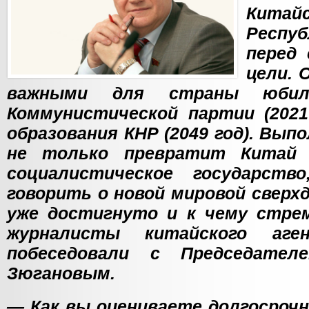
Кита
Респу
перед
цели. 
важными для страны юбиле
Коммунистической партии (2021
образования КНР (2049 год). Вып
не только превратит Китай 
социалистическое государств
говорить о новой мировой сверх
уже достигнуто и к чему стре
журналисты китайского аге
побеседовали с Председате
Зюгановым.
— Как вы оцениваете долгосроч