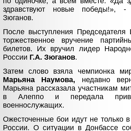
по одиночке, а всем вместе: «Да з
здравствуют новые победы!», -
Зюганов.
После выступления Председателя
торжественное вручение партийн
билетов. Их вручил лидер Народно
России
Г.А. Зюганов
.
Затем слово взяла чемпионка ми
Марьяна Наумова,
недавно вер
Марьяна рассказала участникам мит
в Алеппо и передала приве
военнослужащих.
Ожесточенные бои идут не только в
России. О ситуации в Донбассе со