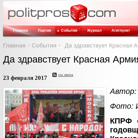
Главная
Партия
События
Журнал
Агитпункт
Главная
События
Да здравствует Красная А
Да здравствует Красная Арми
rss лента
23 февраля 2017
Автор:
Фото: 
КПРФ 
годовщ